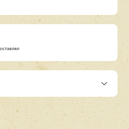
оставлял
E-mail
*