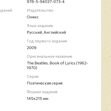
сийский переводчик, поэт, культуролог, автор
978-5-94037-073-4
адио передач. Специализируется на переводах с
зданий
Издательство
оме переводов текстов песен The Beatles Игорю
Оникс
т переводы Pink Floyd и Томаса Стернза Элиота.
Язык издания
Русский, Английский
Год первого издания
2009
Оригинальное название
The Beatles. Book of Lyrics (1962-
1970)
Серия
Поэтическая серия
Формат издания
145x215 мм