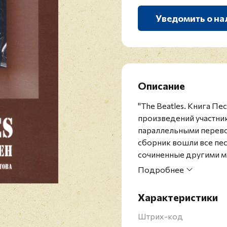
Уведомить о на
Описание
"The Beatles. Книга Пе
произведений участник
параллельными перев
сборник вошли все пес
сочиненные другими м
самими The Beatles к
Подробнее
Полом Маккартни. Пере
е. с сохранением ритм
Характеристики
сложных мест в разде
Составитель и редакто
Штрих-код