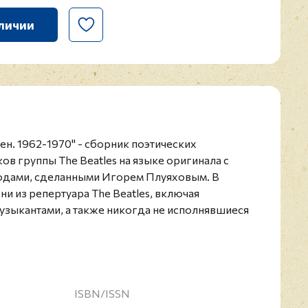
личии
сен. 1962-1970" - сборник поэтических
ов группы The Beatles на языке оригинала с
одами, сделанными Игорем Плуяховым. В
ни из репертуара The Beatles, включая
узыкантами, а также никогда не исполнявшиеся
омпозиции, написанные Джоном Ленноном и
воды песни сделаны в эквиритмичном стиле, т.
ики и рифмы оригинала. Для разъяснения
ле Комментарии даны подробные разъяснения.
р - Александр Галин.
ISBN/ISSN