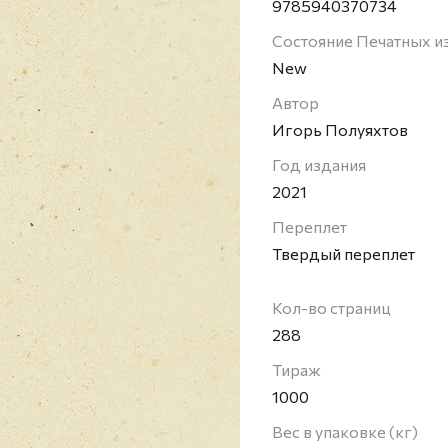
Игорь Полуяхтов - рос
9785940370734
сценария для теле и р
Состояние Печатных и
английского языка, Кр
New
Полуяхтову принадлежа
Автор
Игорь Полуяхтов
Год издания
2021
Переплет
Твердый переплет
Кол-во страниц
288
Тираж
1000
Вес в упаковке (кг)