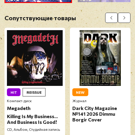
Оставить отзыв
Сопутствующие товары
Перед публикацией отзывы проходят
модерацию
HIT
REISSUE
NEW
Компакт-диск
Журнал
Megadeth
Dark City Magazine
№141 2026 Dimmu
Killing Is My Business...
Borgir Cover
And Business Is Good!
CD, Альбом, Студийная запись