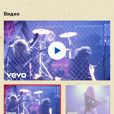
Видео
Имя
*
E-mail
*
Отзыв
*
Прикрепить фото