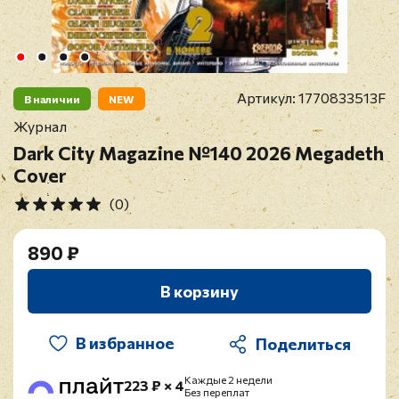
Артикул:
1770833513F
В наличии
NEW
Журнал
Dark City Magazine №140 2026 Megadeth
Cover
(0)
890 ₽
В корзину
В избранное
Каждые 2 недели
223 ₽ × 4
Без переплат