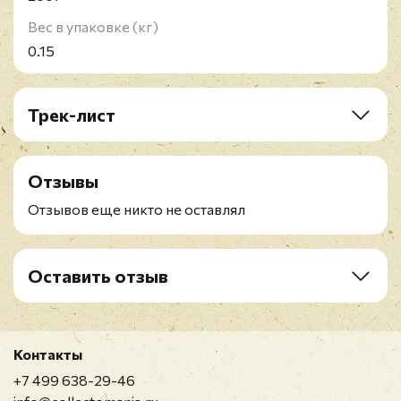
Вес в упаковке (кг)
0.15
Трек-лист
1. Мечты во сне
2. Два друга
Отзывы
3. Признание
4. Жизнь-игра
Отзывов еще никто не оставлял
5. Мажоры
6. Пляж
7. Лунный свет
Оставить отзыв
8. Зачем
Рейтинг
*
9. Белим мелом
10. TECHNO
11. Последняя ночь
Контакты
Имя
*
12. Ночью буду с тобой
+7 499 638-29-46