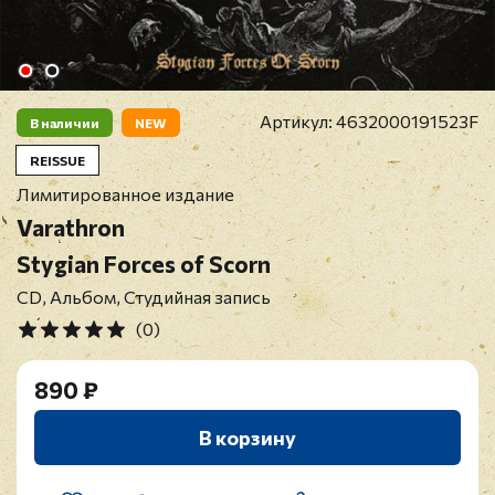
Артикул:
4632000191523F
В наличии
NEW
REISSUE
Лимитированное издание
Varathron
Stygian Forces of Scorn
CD, Альбом, Студийная запись
(0)
890 ₽
В корзину