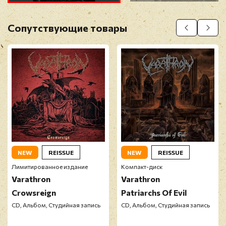
Оставить отзыв
Сопутствующие товары
Перед публикацией отзывы проходят
модерацию
NEW
REISSUE
NEW
REISSUE
Лимитированное издание
Компакт-диск
Varathron
Varathron
Crowsreign
Patriarchs Of Evil
CD, Альбом, Студийная запись
CD, Альбом, Студийная запись