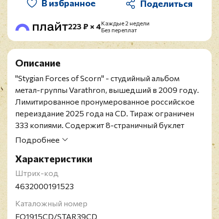
В избранное
Каждые 2 недели
223 ₽ × 4
Без переплат
Описание
"Stygian Forces of Scorn" - студийный альбом
метал-группы Varathron, вышедший в 2009 году.
Лимитированное пронумерованное российское
переиздание 2025 года на CD. Тираж ограничен
333 копиями. Содержит 8-страничный буклет
и
эксклюзивный стикер
.
Подробнее
Varathron - легенда греческой black metal сцены,
Характеристики
чьи корни уходят в начало 90-х годов. С момента
своего основания, группа неустанно находит
Штрих-код
новые формы в суровых границах жанра, сочетая
4632000191523
агрессивные гитарные риффы с атмосферными
Каталожный номер
мелодиями и захватывающими вокальными
FO1915CD/STAR39CD
партиями. В их музыке даже переплетаются