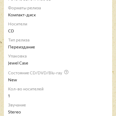
элементы фолка и эпического метала, создавая
Форматы релиза
уникальный и запоминающийся звук.
Компакт-диск
Носители
CD
Тип релиза
Переиздание
Упаковка
Jewel Case
Состояние CD/DVD/Blu-ray
New
Кол-во носителей
1
Звучание
Stereo