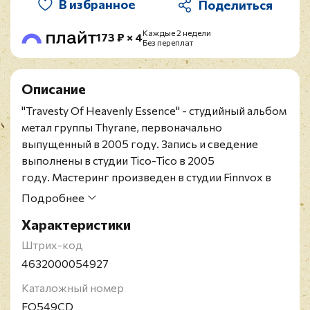
В избранное
Каждые 2 недели
173 ₽ × 4
Без переплат
Описание
"Travesty Of Heavenly Essence" - студийный альбом
метал группы Thyrane, первоначально
выпущенный в 2005 году. Запись и сведение
выполнены в студии Tico-Tico в 2005
году. Мастеринг произведен в студии Finnvox в
2005 году.
Подробнее
Российское повторное издание 2026 года на CD.
Характеристики
Содержит 8-страничный буклет.
Thyrane - блэк-метал группа из Кеми, Финляндия.
Штрих-код
Большую часть своих релизов они выпускали на
4632000054927
лейбле Spikefarm Records, распались в 2006 году,
Каталожный номер
но воссоединились в 2015 году с частично
FO549CD
изменившимся составом. Thyrane была основана