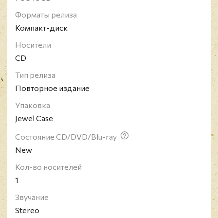
Бластмором в 1994 году, когда он и два других
Форматы релиза
музыканта начали играть вместе. После
Компакт-диск
нескольких изменений в составе, в 1996 году
Носители
Бластмор нашёл гитариста Дэймона и бас-
CD
гитариста Р. Грёнхольма. В 1997 году к группе
присоединился второй гитарист, Аватер.
Тип релиза
Повторное издание
Упаковка
Jewel Case
Состояние CD/DVD/Blu-ray
New
Кол-во носителей
1
Звучание
Stereo