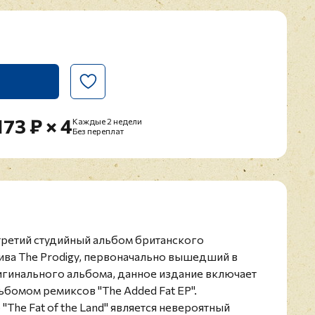
173 ₽ × 4
Каждые 2 недели
Без переплат
- третий студийный альбом британского
ива The Prodigy, первоначально вышедший в
игинального альбома, данное издание включает
ьбомом ремиксов "The Added Fat EP".
The Fat of the Land" является невероятный