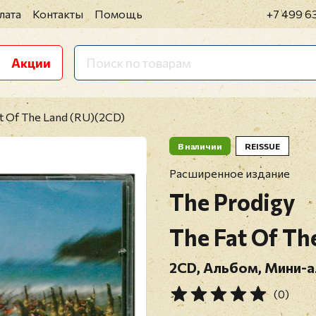
лата
Контакты
Помощь
+7 499 6
Акции
at Of The Land (RU)(2CD)
В наличии
REISSUE
Расширенное издание
The Prodigy
The Fat Of Th
2CD, Альбом, Мини-а
(0)