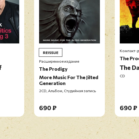
Компакт-д
REISSUE
The Pro
Расширенное издание
f
The Da
The Prodigy
CD
More Music For The Jilted
Generation
2CD, Альбом, Студийная запись
690 ₽
690 ₽