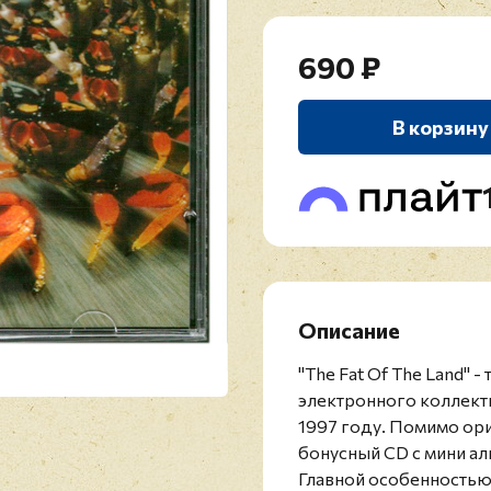
690 ₽
В корзину
Описание
"The Fat Of The Land" 
электронного коллект
1997 году. Помимо ор
бонусный CD с мини ал
Главной особенностью "