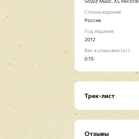
Soyuz Music, XL Record
Страна издания
Россия
Год издания
2012
Вес в упаковке (кг)
0.15
Трек-лист
CD1: Original Album
1. Smack My Bitch Up
2. Breathe
3. Diesel Power
Отзывы
4. Funky Shit