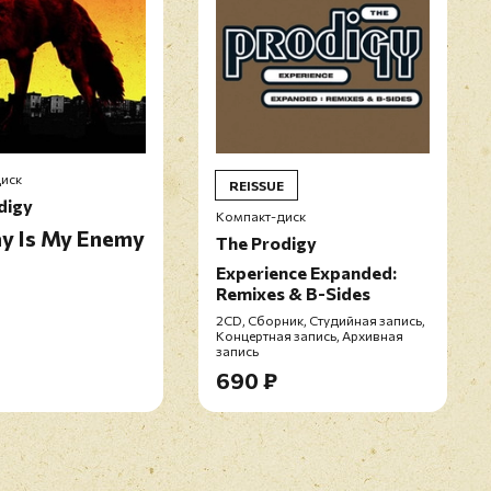
иск
REISSUE
digy
Компакт-диск
y Is My Enemy
The Prodigy
Experience Expanded:
Remixes & B-Sides
2CD, Сборник, Студийная запись,
Концертная запись, Архивная
запись
690 ₽