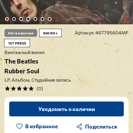
Артикул:
467795604MF
Нет в наличии
NM/EX+
1ST PRESS
Винтажный винил
The Beatles
Rubber Soul
LP, Альбом, Студийная запись
(0)
Уведомить о наличии
В избранное