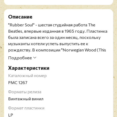
Описание
"Rubber Soul" - шестая студийная работа The
Beatles, впервые изданная в 1965 году. Пластинка
была записана всего за один месяц, поскольку
музыканты хотели успеть выпустить ее к
рождеству. В композиции "Norwegian Wood (This
Bird Has Flown)" звучит индийский инструмент,
Подробнее
ситар. "Rubber Soul" дал толчок развитию рага-
Характеристики
рока (разновидность рок-музыки, в которой
главная роль отводится индийским
Каталожный номер
инструментам).
PMC 1267
Первое английское "Loud Cut"- издание
Форматы релиза
представлено на чёрном виниле в моно-звучании
Винтажный винил
в ламинированном с одной стороны конверте.
Конверт в состоянии, близком к идеальному,
Формат пластинки
винил в превосходном состоянии. Матрица
LP