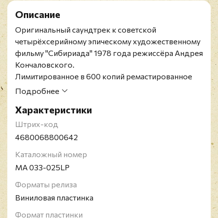
Описание
Оригинальный саундтрек к советской
четырёхсерийному эпическому художественному
фильму "Сибириада" 1978 года режиссёра Андрея
Кончаловского.
Лимитированное в 600 копий ремастированное
нумерованное переиздание на чёрном виниле.
Подробнее
Эдуард Николаевич Артемьев - советский и
Характеристики
российский композитор. Народный артист
Российской Федерации (1999). Четырёхкратный
Штрих-код
лауреат Государственной премии Российской
4680068800642
Федерации (1993, 1995, 1999, 2017). Лауреат
Каталожный номер
Государственной премии РСФСР (1988). Широко
MA 033-025LP
известен как автор музыки к фильмам Андрея
Тарковского, Никиты Михалкова и Андрея
Форматы релиза
Кончаловского.
Виниловая пластинка
Формат пластинки