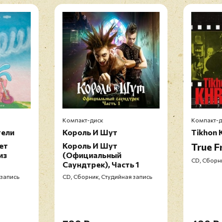
Компакт-диск
Компакт-д
тели
Король И Шут
Tikhon 
ет
Король И Шут
True F
Перед публ
из
(Официальный
CD, Сборни
Саундтрек), Часть 1
 запись
CD, Сборник, Студийная запись