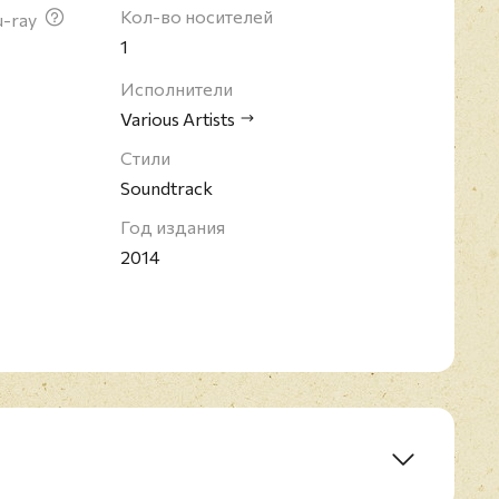
Кол-во носителей
u-ray
1
Исполнители
Various Artists
Стили
Soundtrack
Год издания
2014
on