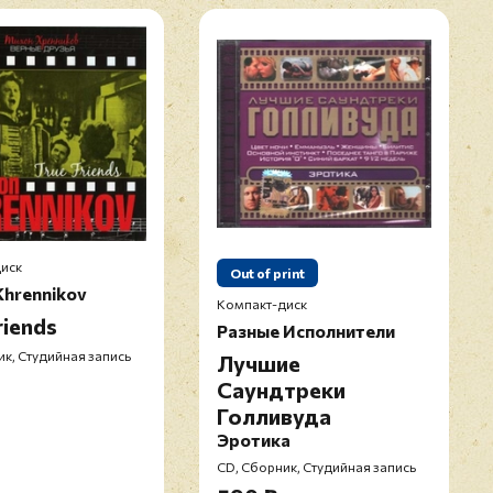
Прикрепить фото
Оставить отзыв
иск
Out of print
Khrennikov
Компакт-диск
riends
Разные Исполнители
икацией отзывы проходят модерацию
к, Студийная запись
Лучшие
Саундтреки
Голливуда
Эротика
CD, Сборник, Студийная запись