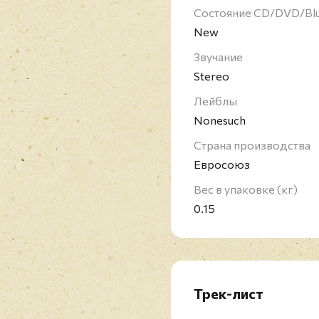
Состояние CD/DVD/Bl
New
Звучание
Stereo
Лейблы
Nonesuch
Страна производства
Евросоюз
Вес в упаковке (кг)
0.15
Трек-лист
1. Tweedy - Summer No