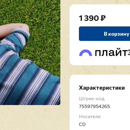
1 390 ₽
В корзину
Характеристики
Штрих-код
75597954265
Носители
CD