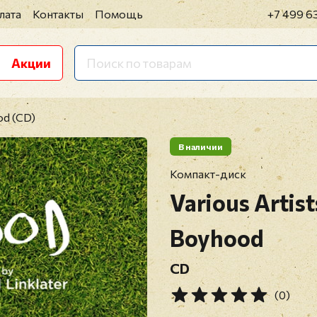
лата
Контакты
Помощь
+7 499 6
Акции
od (CD)
В наличии
Компакт-диск
Various Artist
Boyhood
CD
(0)