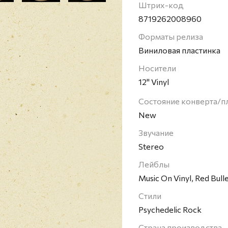
Штрих-код
8719262008960
Форматы релиза
Виниловая пластинка
Носители
12" Vinyl
Состояние конверта/п
New
Звучание
Stereo
Лейблы
Music On Vinyl, Red Bull
Стили
Psychedelic Rock
Страна производства