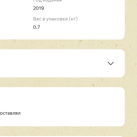
2019
Вес в упаковке (кг)
0.7
ne
ag
оставлял
ong
 Was