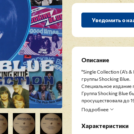
Уведомить о на
Описание
"Single Collection (A's 
группы Shocking Blue.
Специальное издание 
Группа Shocking Blue б
просуществовала до 19
существования, коллек
Подробнее
супер-хитов. Самой зн
стала абсолютным лиде
Характеристики
в СССР.