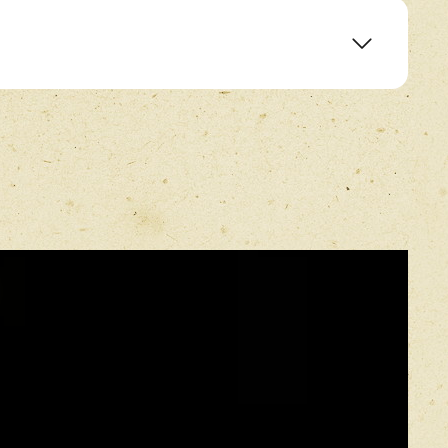
E-mail
*
ge
 Love
 Girl
Прикрепить фото