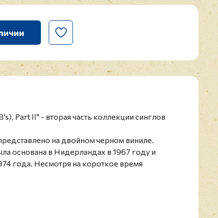
личии
& B's), Part II" - вторая часть коллекции синглов
представлено на двойном черном виниле.
ыла основана в Нидерландах в 1967 году и
74 года. Несмотря на короткое время
тив успел выпустить 11 альбомов и несколько
аменитой песней можно назвать "Venus", которая
ром хит-парадов во многих странах, в том числе