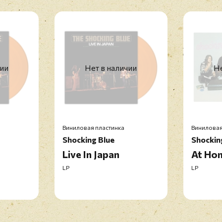
чии
Нет в наличии
Не
Виниловая пластинка
Виниловая
Shocking Blue
Shockin
Live In Japan
At Ho
LP
LP