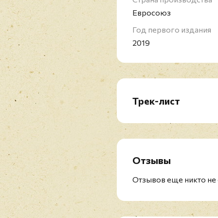
Евросоюз
Год первого издания
2019
Трек-лист
LP1:
A1. Oh Lord
A2. Everything That's Mi
A3. Let Me Carry Your B
Отзывы
A4. I Saw You In June
A5. This America
Отзывов еще никто не 
A6. I Won't Be Lonely L
B1. Dream On Dreamer
B2. Where The Picknick