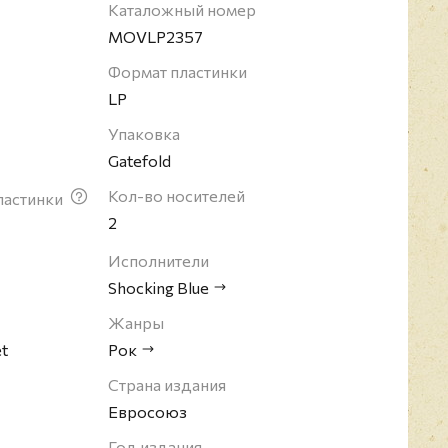
Каталожный номер
MOVLP2357
Формат пластинки
LP
Упаковка
Gatefold
Кол-во носителей
ластинки
2
Исполнители
Shocking Blue
Жанры
et
Рок
Страна издания
Евросоюз
Год издания