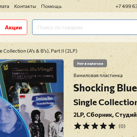
лата
Контакты
Помощь
+7 499 6
Акции
 Collection (A's & B's), Part II (2LP)
Нет в наличии
Виниловая пластинка
Shocking Blue
Single Collection
2LP, Сборник, Студий
(0)