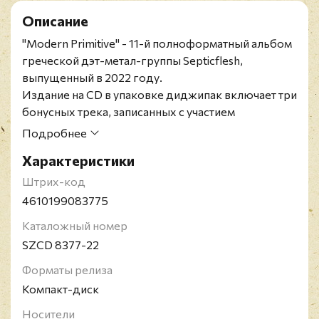
Описание
"Modern Primitive" - 11-й полноформатный альбом
греческой дэт-метал-группы Septicflesh,
выпущенный в 2022 году.
Издание на CD в упаковке диджипак включает три
бонусных трека, записанных с участием
симфонического оркестра.
Подробнее
Septicflesh - метал-группа из Греции. Коллектив
Характеристики
сочетает в своем звучании такие жанры как дэт-
метал, симфоник-метал и дум-метал. Группа быоа
Штрих-код
основана в 1990 году следующим составом:
4610199083775
Сотирис Вагенас (ведущая гитара), Спирос "Сет"
Каталожный номер
Антониу (a.k.a. Seth Siro Anton) (бас-гитара и
SZCD 8377-22
вокал), и Крис Антониу (гитары). Уже в декабре
1991 года был издан первый ЕР "Temple of the Lost
Форматы релиза
Race". Позже выпущен на виниле тиражом 1000
Компакт-диск
копий греческим лейблом Black Power Records.
Носители
Вскоре этот релиз был полностью распродан и