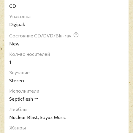
CD
стал настоящей коллекционной редкостью.
Упаковка
Digipak
Состояние CD/DVD/Blu-ray
New
Кол-во носителей
1
Звучание
Stereo
Исполнители
Septicflesh
Лейблы
Nuclear Blast, Soyuz Music
Жанры