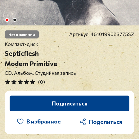
Артикул:
4610199083775SZ
Нет в наличии
Компакт-диск
Septicflesh
Modern Primitive
CD, Альбом, Студийная запись
(0)
Подписаться
В избранное