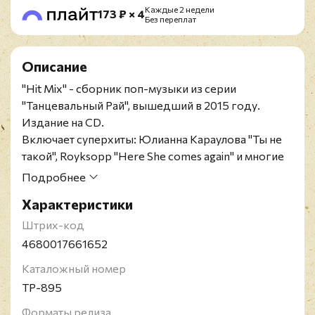
Каждые 2 недели
173 ₽ × 4
Без переплат
Описание
"Hit Mix" - сборник поп-музыки из серии
"Танцевальный Рай", вышедший в 2015 году.
Издание на CD.
Включает суперхиты: Юлианна Караулова "Ты не
такой", Royksopp "Here She comes again" и многие
другие.
Подробнее
Характеристики
Штрих-код
4680017661652
Каталожный номер
ТР-895
Форматы релиза