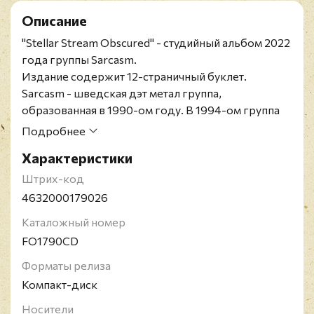
Описание
"Stellar Stream Obscured" - студийный альбом 2022
года группы Sarcasm.
Издание содержит 12-страничный буклет.
Sarcasm - шведская дэт метал группа,
образованная в 1990-ом году. В 1994-ом группа
распалась, воссоединившись только в 2015-ом
Подробнее
(исключая короткий реюнион в 1997-ом для
Характеристики
живых концертов). В дискографии группы более
десяти демок и компиляций, один бокс-сэт и три
Штрих-код
полноформатных альбома.
4632000179026
Каталожный номер
FO1790CD
Форматы релиза
Компакт-диск
Носители