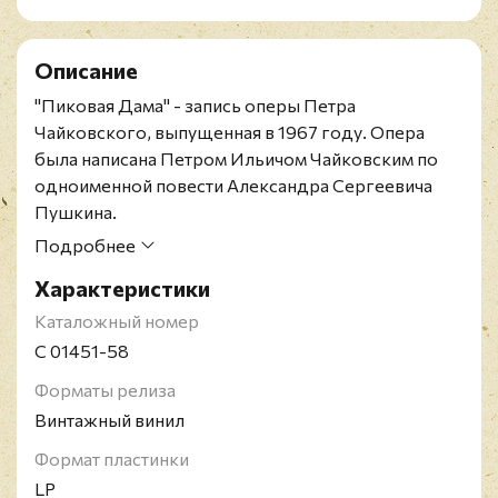
Описание
"Пиковая Дама" - запись оперы Петра
Чайковского, выпущенная в 1967 году. Опера
была написана Петром Ильичом Чайковским по
одноименной повести Александра Сергеевича
Пушкина.
Советское подарочное повторное издание 1974
Подробнее
года на четырех пластинках черного цвета в
Характеристики
картонном боксе. Содержит 12-страничный
буклет. Бокс в превосходном состоянии. Винил в
Каталожный номер
состоянии, близком к идеальному. Лейблы белые.
С 01451-58
Конверты внутренние белые.
Форматы релиза
Пиковая Дама - опера П. И. Чайковского в 3
Винтажный винил
действиях, 7 картинах, либретто М. И.
Чайковского по мотивам одноимённой повести А.
Формат пластинки
С. Пушкина. Опера написана во Флоренции ранней
LP