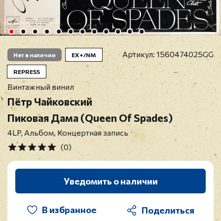
Артикул:
1560474025GG
Нет в наличии
EX+/NM
REPRESS
Винтажный винил
Пётр Чайковский
Пиковая Дама (Queen Of Spades)
4LP, Альбом, Концертная запись
(0)
Уведомить о наличии
В избранное