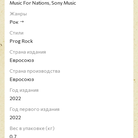
восприняли их серьёзно.
Music For Nations, Sony Music
Жанры
Рок
Стили
Prog Rock
Страна издания
Евросоюз
Страна производства
Евросоюз
Год издания
2022
Год первого издания
2022
Вес в упаковке (кг)
0.7