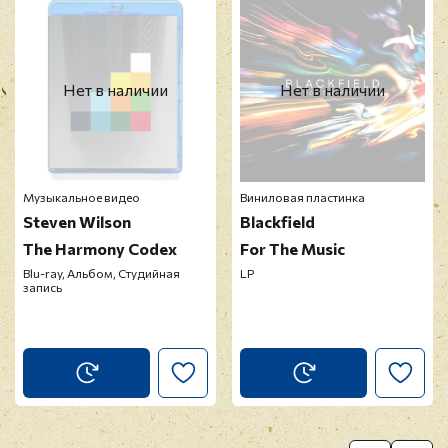
модерацию
Нет в наличии
Нет в наличии
Музыкальное видео
Виниловая пластинка
Steven Wilson
Blackfield
The Harmony Codex
For The Music
Blu-ray, Альбом, Студийная
LP
запись