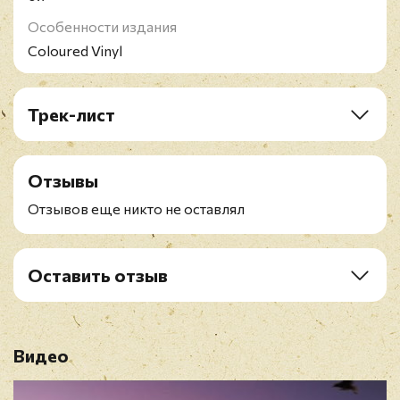
Особенности издания
Coloured Vinyl
Трек-лист
LP1:
A1. Harridan
Отзывы
A2. Of The New Day
B1. Rats Return
Отзывов еще никто не оставлял
B2. Dignity
LP2:
Оставить отзыв
C1. Herd Culling
Рейтинг
*
C2. Walk The Plank
D. Chimera's Wreck
Видео
Имя
*