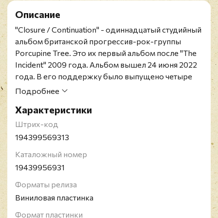
Описание
"Closure / Continuation" - одиннадцатый студийный
альбом британской прогрессив-рок-группы
Porcupine Tree. Это их первый альбом после "The
Incident" 2009 года. Альбом вышел 24 июня 2022
года. В его поддержку было выпущено четыре
сингла - "Harridan", "Of the New Day", "Herd Culling"
Подробнее
и "Rats Return". Альбом дебютировал под
Характеристики
номером два в чарте альбомов Великобритании и
достиг первого места в Германии, Нидерландах и
Штрих-код
Швейцарии.
194399569313
Переиздание на двойном цветном белом виниле.
Каталожный номер
Porcupine Tree - британская прогрессив-рок-
19439956931
группа, основанная Стивеном Уилсоном в Хемел-
Хепмстеде (Хартфордшир, Англия) в 1987 году.
Форматы релиза
Уникальное звучание этой группы - результат
Виниловая пластинка
смешения прогрессивного рока, психоделики,
Формат пластинки
эмбиента и, в более поздних альбомах, метала и