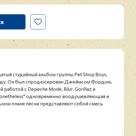
ся
дцатый студийный альбом группы Pet Shop Boys,
оду. Он был спродюсирован Джеймсом Фордом,
 работой с Depeche Mode, Blur, Gorillaz и
Nonetheless" одновременно воодушевляющая и
ьном плане песни представляют собой смесь
нструментов и оркестровых аранжировок. После
вал на втором месте в британском чарте
рвом в Шотландии.
 на черном виниле.