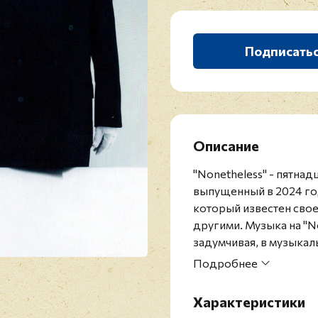
Подписать
Описание
"Nonetheless" - пятна
выпущенный в 2024 г
который известен своей
другими. Музыка на "
задумчивая, в музыкал
электроники, живых и
Подробнее
выхода релиз дебютиро
"Albums Chart" и на пе
Характеристики
Издание представлено