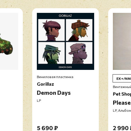
Виниловая пластинка
EX+/NM
Gorillaz
Винтажный
Demon Days
Pet Sho
LP
Please
LP, Альбом
5 690 ₽
2 990 