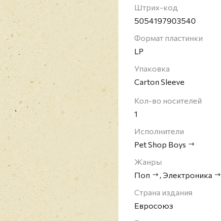
Pet Shop Boys - британ
Штрих-код
Лондоне. Pet Shop Boy
5054197903540
является одним из са
Формат пластинки
коллективов Великобр
LP
последние тридцать ле
попадали в верхнюю де
Упаковка
альбомов (все они попа
Carton Sleeve
по девятое места), а 
Кол-во носителей
исполнителями.
1
Исполнители
Pet Shop Boys
Жанры
Поп
,
Электроника
Страна издания
Евросоюз