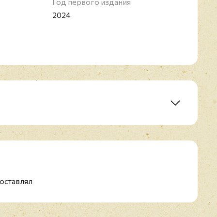
Год первого издания
2024
оставлял
rade
iness