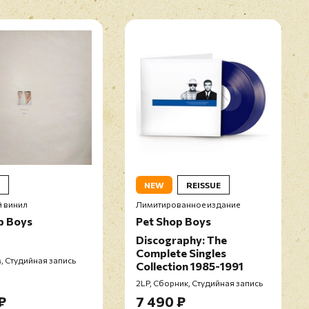
NEW
REISSUE
 винил
Лимитированное издание
p Boys
Pet Shop Boys
Discography: The
Complete Singles
, Студийная запись
Collection 1985-1991
2LP, Сборник, Студийная запись
₽
7 490 ₽