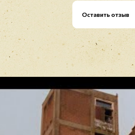
B5. Love Is The Law
Оставить отзыв
Рейтинг
*
Имя
*
Отзыв
*