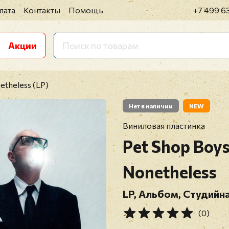
лата
Контакты
Помощь
+7 499 6
Акции
etheless (LP)
Нет в наличии
NEW
Виниловая пластинка
Pet Shop Boy
Nonetheless
LP, Альбом, Студийна
(0)