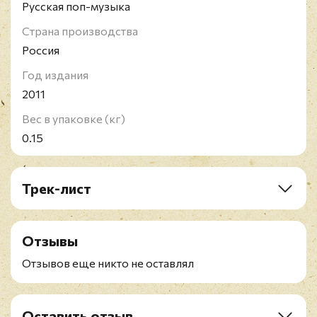
Русская поп-музыка
Страна производства
Россия
Год издания
2011
Вес в упаковке (кг)
0.15
Трек-лист
1. Кленовый лист
2. Я не солгу!
Отзывы
3. Давай поговорим
4. Звезды Мехико
Отзывов еще никто не оставлял
5. Песня гасконца
6. Самовар
7. Как ни в чем не бывало
Оставить отзыв