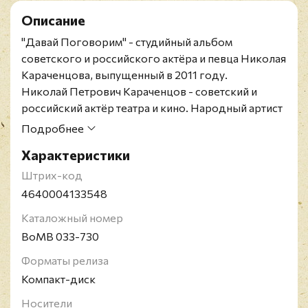
Описание
"Давай Поговорим" - студийный альбом
советского и российского актёра и певца Николая
Караченцова, выпущенный в 2011 году.
Николай Петрович Караченцов - советский и
российский актёр театра и кино. Народный артист
РСФСР (1989), лауреат Государственной премии
Подробнее
Российской Федерации (2003). Академик
Характеристики
Российской академии кинематографических
искусств "Ника". Член КПСС с 1968 года.
Штрих-код
4640004133548
Каталожный номер
BoMB 033-730
Форматы релиза
Компакт-диск
Носители