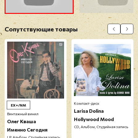
Прикрепить фото
Оставить отзыв
Сопутствующие товары
Перед публикацией отзывы проходят
модерацию
Компакт-диск
EX+/NM
Larisa Dolina
Винтажный винил
Hollywood Mood
Олег Кваша
CD, Альбом, Студийная запись
Именно Сегодня
LP, Альбом, Студийная запись