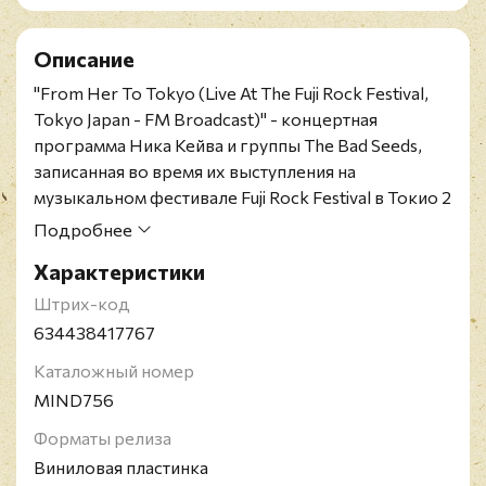
Описание
"From Her To Tokyo (Live At The Fuji Rock Festival,
Tokyo Japan - FM Broadcast)" - концертная
программа Ника Кейва и группы The Bad Seeds,
записанная во время их выступления на
музыкальном фестивале Fuji Rock Festival в Токио 2
августа 1998 года.
Подробнее
Концертный бутлег.
Лимитированное в 500
Характеристики
копий издание на чёрном виниле.
Рок-группа Nick Cave and the Bad Seeds была
Штрих-код
создана в 1983 году в Мельбурне автором
634438417767
исполнителем и музыкантом Ником Кейвом и
Каталожный номер
музыкантом Миком Харви. Позже к ним
MIND756
присоединился немецкий авангардный музыкант
и композитор Бликса Бальгерд. Дебютный
Форматы релиза
альбом группы, "From Her to Eternity", вышел в
Виниловая пластинка
1984 году. С этого времени за Ником Кейвом