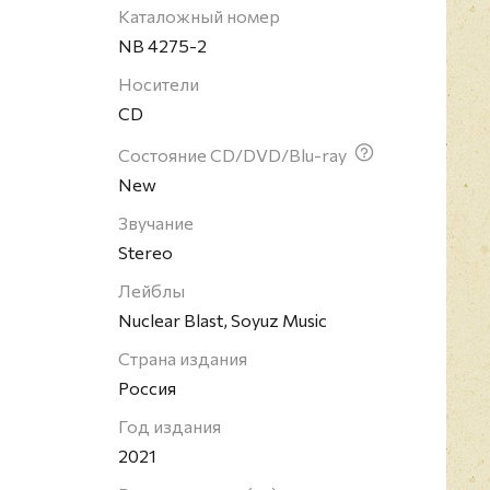
еоднократно претерпевавшей изменения в
Каталожный номер
имых музыкантов, участвовавших в деятельности
NB 4275-2
илл Рифлин, Крис Коннелли, Мартин Аткинс, Майк
Носители
омми Виктор, Тони Кампос, Монте Питтман,
CD
Состояние CD/DVD/Blu-ray
New
Звучание
Stereo
Лейблы
Nuclear Blast, Soyuz Music
Страна издания
Россия
Год издания
2021