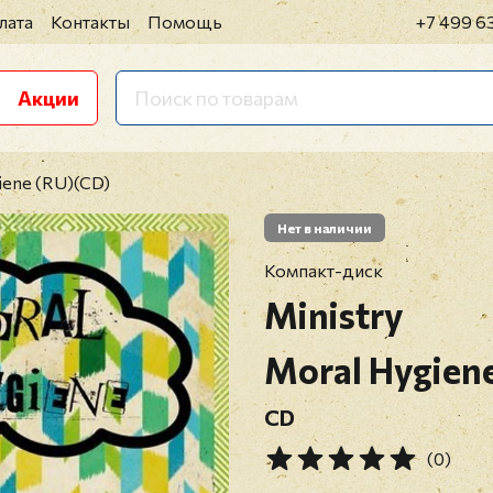
лата
Контакты
Помощь
+7 499 6
Акции
giene (RU)(CD)
Нет в наличии
Компакт-диск
Ministry
Moral Hygien
CD
(0)