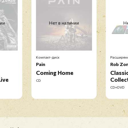
чии
Нет в наличии
Не
Компакт-диск
Расширенн
Pain
Rob Zo
Coming Home
Classi
Live
Collec
CD
CD+DVD