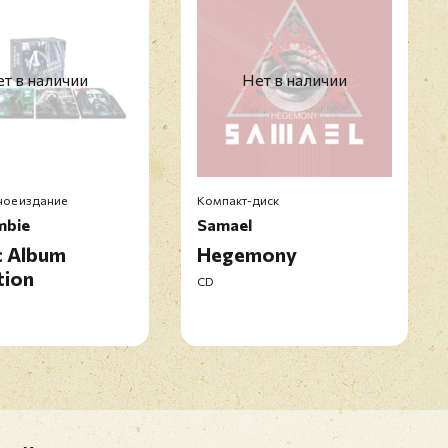
т в наличии
Нет в наличии
ое издание
Компакт-диск
mbie
Samael
c Album
Hegemony
tion
CD