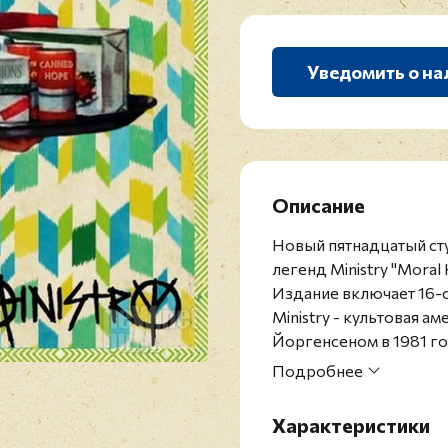
Уведомить о на
Описание
Новый пятнадцатый сту
легенд Ministry "Moral 
Издание включает 16-с
Ministry - культовая а
Йоргенсеном в 1981 го
считаются пионерами ж
Подробнее
значительных коллект
музыкой. В роли ведущ
Характеристики
инструменталиста Йор