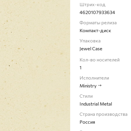
участником группы, н
Штрих-код
составе; в числе знач
4620107933634
группы: Пол Баркер, Б
Форматы релиза
Скачча, Пол Рэйвен, Т
Компакт-диск
Бёртон К. Белл.
Упаковка
Jewel Case
Кол-во носителей
1
Исполнители
Ministry
Стили
Industrial Metal
Страна производства
Россия