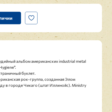
личии
дийный альбом американских industrial metal
Hygiene".
траничный буклет.
мериканская рок-группа, созданная Элом
ду в городе Чикаго (штат Иллинойс). Ministry
анра индастриал-метал и одним из наиболее
ивов, ассоциируемых с "индустриальной"
его продюсера, вокалиста, автора текстов и
генсен является единственным постоянным