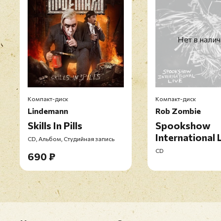
Нет в нали
Компакт-диск
Компакт-диск
Lindemann
Rob Zombie
Skills In Pills
Spookshow
International 
CD, Альбом, Студийная запись
CD
690 ₽