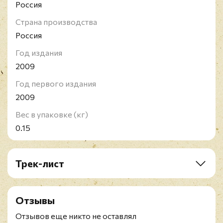
Россия
Страна производства
Россия
Год издания
2009
Год первого издания
2009
Вес в упаковке (кг)
0.15
Трек-лист
1. We Are Golden
2. Blame It On The Girls
Отзывы
3. Rain
4. Dr. John
Отзывов еще никто не оставлял