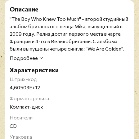
Описание
"The Boy Who Knew Too Much" - второй студийный
альбом британского певца Mika, выпущенный в
2009 году. Релиз достиг первого места в чарте
Франции и 4-го в
Великобритании
. C альбома
были выпущены четыре сингла: "We Are Golden",
"Rain", "Blame It on the Girls" и "Kick Ass". Первый
Подробнее
сингл стал четвертым хитом MIKA в топ-10
Характеристики
Великобритании, заняв четвертое место.
Российское издание на CD содержит 4-
Штрих-код
страничный буклет и информационную полоску.
4,60503E+12
MIKA - это британский певец, автор песен,
Форматы релиза
композитор, продюсер и актер, родившийся в
Компакт-диск
Бейруте, Ливан, и выросший в Париже и Лондоне.
Его настоящее имя - Майкл Холбрук Пенниман-
Носители
младший. Он обладает мощным голосом с
CD
широким диапазоном и исполняет песни в стилях
Упаковка
поп, глэм-поп и пауэр-поп. Его дебютный альбом