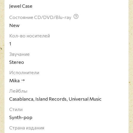
Jewel Case
"Life in Cartoon Motion" вышел в 2007 году и стал
хитом во многих странах, а его сингл "Grace Kelly"
Состояние CD/DVD/Blu-ray
возглавил британский чартов. За свою карьеру
New
MIKA выпустил еще четыре студийных альбома,
получил премию Brit Award и номинацию на
Кол-во носителей
Грэмми.
1
Звучание
Stereo
Исполнители
Mika
Лейблы
Casablanca, Island Records, Universal Music
Стили
Synth-pop
Страна издания