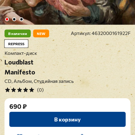
Артикул:
4632000161922F
В наличии
NEW
REPRESS
Компакт-диск
Loudblast
Manifesto
CD, Альбом, Студийная запись
(0)
690 ₽
В корзину