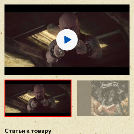
12. Shine (bonus track)
13. Lamentations Of The Gods (bonus track)
E-mail
*
Отзыв
*
Прикрепить фото
Оставить отзыв
Статьи к товару