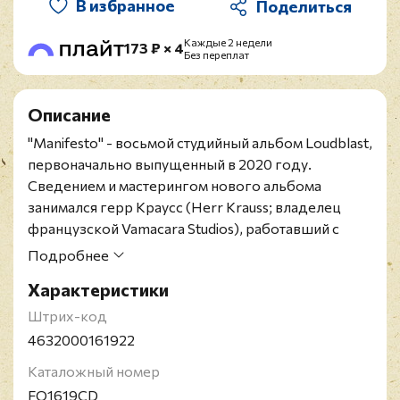
В избранное
Каждые 2 недели
173 ₽ × 4
Без переплат
Описание
"Manifesto" - восьмой студийный альбом Loudblast,
первоначально выпущенный в 2020 году.
Сведением и мастерингом нового альбома
занимался герр Краусс (Herr Krauss; владелец
французской Vamacara Studios), работавший с
Mercyless, Bliss of Flesh и Nephren‑Ka. Артворк для
Подробнее
"Manifesto" сделал Элиран Кантор (Eliran Kantor),
Характеристики
занимавшийся оформлением альбомов Testament,
Hate Eternal, Satan и многих других.
Штрих-код
Российское повторное издание 2026 года на CD.
4632000161922
Содержит 24-страничный буклет и 3 бонусный
Каталожный номер
трека.
FO1619CD
Loudblast - death metal‑группа из Франции,