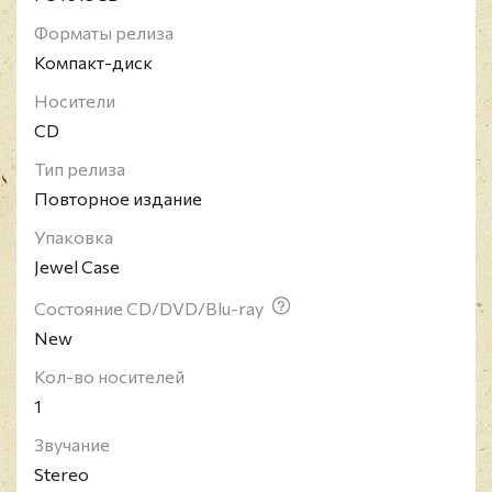
сформированная в 1985 году. Loudblast
Форматы релиза
распадались в 1999 году и вернулись на сцену в
Компакт-диск
2002‑м, промежуточно собравшись на
Носители
единственное реюнион‑шоу в 2000 году в
CD
поддержку Чака Шульдинера. В дискографии
Loudblast более десятка демок, сплитов и EP,
Тип релиза
несколько компиляций и концертников, а также
Повторное издание
семь полноформатных альбомов.
Упаковка
Jewel Case
Состояние CD/DVD/Blu-ray
New
Кол-во носителей
1
Звучание
Stereo