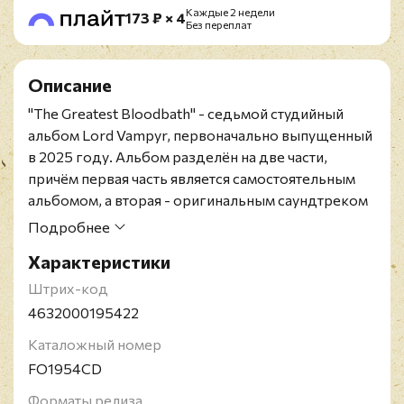
Каждые 2 недели
173 ₽ × 4
Без переплат
Описание
"The Greatest Bloodbath" - седьмой студийный
альбом Lord Vampyr, первоначально выпущенный
в 2025 году. Альбом разделён на две части,
причём первая часть является самостоятельным
альбомом, а вторая - оригинальным саундтреком
к кинофильмам, который наверняка понравится
Подробнее
всем поклонникам фильмов ужасов начала 70‑х.
Характеристики
Обложкой нового альбома занимался
сингапурский художник Деди Бадич (Dedy Badic),
Штрих-код
делавший оформление для The Bleeding, Victim,
4632000195422
Blasphemer и многих других.
Каталожный номер
Российское издание 2026 года на CD. Содержит
FO1954CD
4-страничный буклет.
Алессандро Нунциати (родился 16 сентября 1972
Форматы релиза