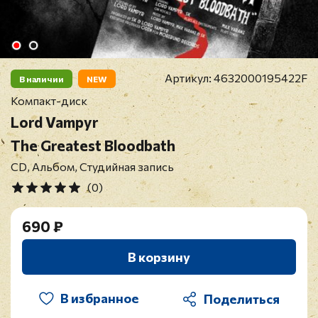
Артикул:
4632000195422F
В наличии
NEW
Компакт-диск
Lord Vampyr
The Greatest Bloodbath
CD, Альбом, Студийная запись
(0)
690 ₽
В корзину
В избранное