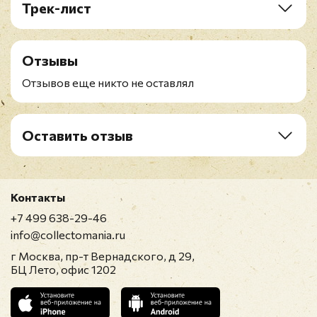
Трек-лист
1. Live For The Night
2. We Go Down
Отзывы
3. Come & Get It
4. Enjoy The Ride
Отзывов еще никто не оставлял
5. We Are One
6. Dancing With The Devil
7. Alive
Оставить отзыв
8. Pass The Love Around
Рейтинг
*
9. Ring Of Fire
10. Human
11. Killin' It
Контакты
Имя
*
12. This Is Not The End
+7 499 638-29-46
info@collectomania.ru
г Москва, пр-т Вернадского, д 29,
E-mail
*
БЦ Лето, офис 1202