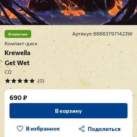
Артикул:
888837971423W
В наличии
Компакт-диск
Krewella
Get Wet
CD
(0)
690 ₽
В корзину
В избранное