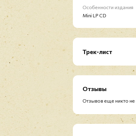
Особенности издания
Mini LP CD
Трек-лист
CD1: Songs of Leonard 
CD2: Songs from a Roo
CD3: Songs of Love and 
Отзывы
Отзывов еще никто не 