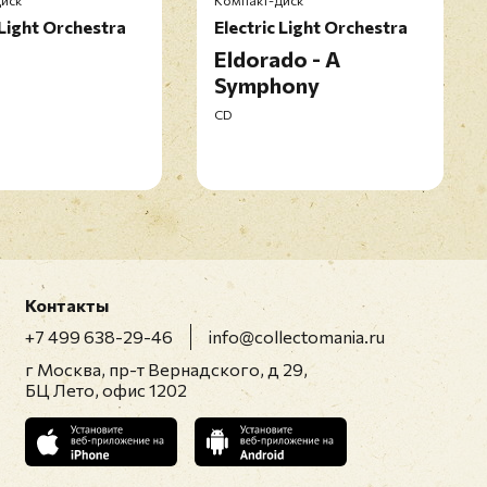
иск
Компакт-диск
 Light Orchestra
Electric Light Orchestra
Eldorado - A
икацией отзывы проходят модерацию
Symphony
CD
Контакты
+7 499 638-29-46
info@collectomania.ru
г Москва, пр-т Вернадского, д 29,
БЦ Лето, офис 1202