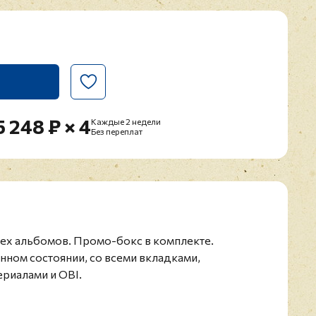
5 248 ₽ × 4
Каждые 2 недели
Без переплат
рех альбомов. Промо-бокс в комплекте.
нном состоянии, со всеми вкладками,
риалами и OBI.