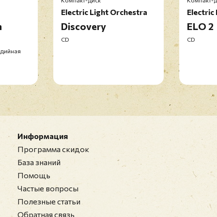
Компакт-диск
Компакт-д
Electric Light Orchestra
Electric
m
Discovery
ELO 2
Перед публ
CD
CD
удийная
Информация
Программа скидок
База знаний
Помощь
Частые вопросы
Полезные статьи
Обратная связь