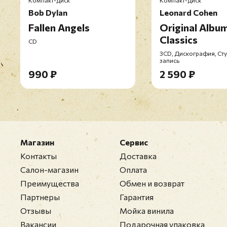
Компакт-диск
Компакт-диск
Bob Dylan
Leonard Cohen
Fallen Angels
Original Albu
Classics
CD
3CD, Дискография, Ст
запись
990 ₽
2 590 ₽
Магазин
Сервис
Контакты
Доставка
Салон-магазин
Оплата
Преимущества
Обмен и возврат
Партнеры
Гарантия
Отзывы
Мойка винила
Вакансии
Подарочная упаковка