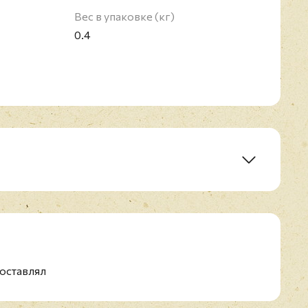
Вес в упаковке (кг)
0.4
TELLITES (
1986
)
оставлял