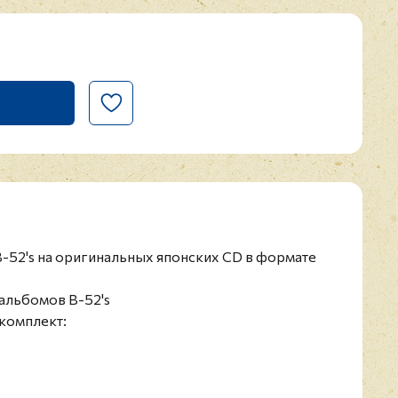
-52's на оригинальных японских CD в формате
альбомов B-52's
комплект:
2
)