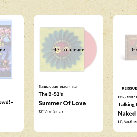
чии
Нет в наличии
Не
Виниловая пластинка
REISSUE
The B-52's
Виниловая
owd! -
Summer Of Love
Talking
A
12" Vinyl Single
Naked
LP, Альбом