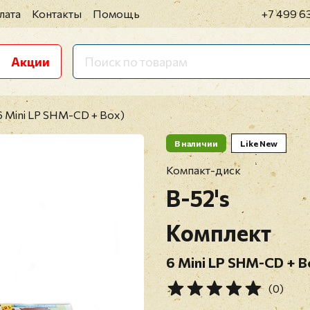
лата
Контакты
Помощь
+7 499 6
Акции
6 Mini LP SHM-CD + Box)
В наличии
Like New
Компакт-диск
B-52's
Комплект
6 Mini LP SHM-CD + 
(0)