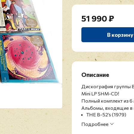
51 990 ₽
В корзину
Описание
Дискография группы B
Mini LP SHM-CD!
Полный комплект из 6 
Альбомы, входящие в 
THE B-52’s (
1979
)
WILD PLANET (
1980
)
Подробнее
PARTY MIX! (
1982)
MESOPOTAMIA (
198