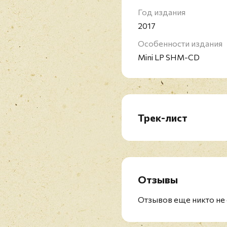
Год издания
2017
Особенности издания
Mini LP SHM-CD
Трек-лист
THE B-52’s (
1979
)
WILD PLANET (
1980
)
PARTY MIX! (
1982)
MESOPOTAMIA (
1982
)
Отзывы
WHAMMY! (
1983
)
BOUNCING OFF THE SA
Отзывов еще никто не 