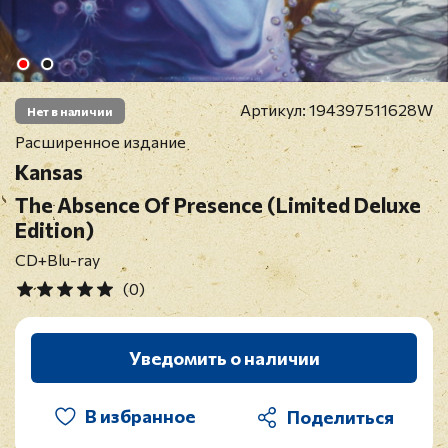
Артикул:
194397511628W
Нет в наличии
Расширенное издание
Kansas
The Absence Of Presence (Limited Deluxe
Edition)
CD+Blu-ray
(0)
Уведомить о наличии
В избранное