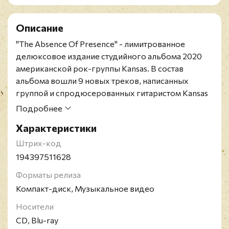
Описание
"The Absence Of Presence" - лимитрованное
делюксовое издание студийного альбома 2020
американской рок-группы Kansas. В состав
альбома вошли 9 новых треков, написанных
группой и спродюсерованных гитаристом Kansas
Заком Ризви при участии Фила Эхарта и Ричарда
Подробнее
Уильямса. Звучание нового альбомы
Характеристики
безошибочно характеризуется узнаваемым
стилем группы: мощный вокал Ронни Плата
Штрих-код
развивается в монументальные прог-рок-
194397511628
композиции под ошеломительную скрипку
Форматы релиза
Дэвида Рагсдейла, чарующие клавиши Тома
Компакт-диск, Музыкальное видео
Брислина и электрические рифы Уильямса и Ризви.
Издание содержит CD и включает Blu-ray с
Носители
пятиканальным звуком и артбук.
CD, Blu-ray
Kansas - американская рок-группа,