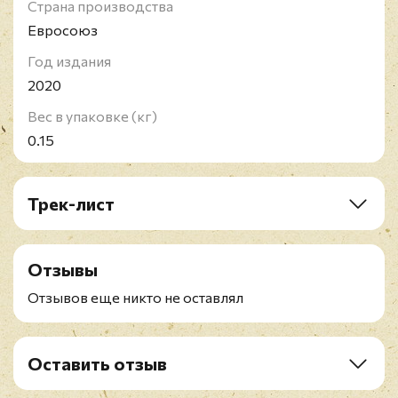
Страна производства
Евросоюз
Год издания
2020
Вес в упаковке (кг)
0.15
Трек-лист
CD:
1. The Absence Of Presence
Отзывы
2. Throwing Mountains
3. Jets Overhead
Отзывов еще никто не оставлял
4. Propulsion 1
5. Memories Down The Line
6. Circus Of Illusion
Оставить отзыв
7. Animals On The Roof
Рейтинг
*