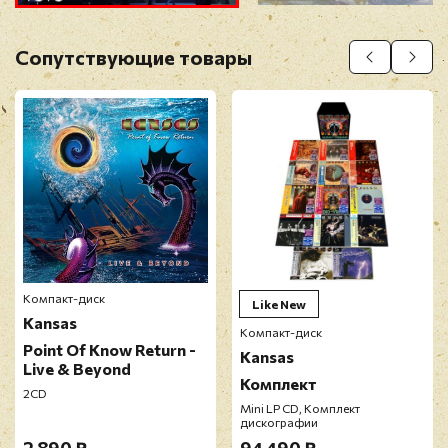
Оставить отзыв
Сопутствующие товары
Перед публикацией отзывы проходят
модерацию
Компакт-диск
Like New
Kansas
Компакт-диск
Point Of Know Return -
Kansas
Live & Beyond
Комплект
2CD
Mini LP CD, Комплект
дискографии