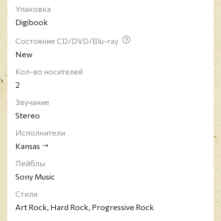
Упаковка
образовавшаяся в 1970 году в городе Топика,
Digibook
Канзас. Kansas вошли в историю как одна из
первых и ведущих групп «стадионного рока», а
Состояние CD/DVD/Blu-ray
наивысших позиций в чартах достигли с хит-
New
синглами "Dust in the Wind" (#6, США) и "Carry On
My Wayward Son" (#11).
Кол-во носителей
2
Звучание
Stereo
Исполнители
Kansas
Лейблы
Sony Music
Стили
Art Rock, Hard Rock, Progressive Rock