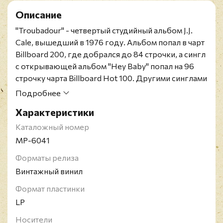
Описание
"Troubadour" - четвертый студийный альбом J.J.
Cale, вышедший в 1976 году. Альбом попал в чарт
Billboard 200, где добрался до 84 строчки, а сингл
с открывающей альбом "Hey Baby" попал на 96
строчку чарта Billboard Hot 100. Другими синглами
с альбома стали "Cocaine" и "Travelin' Light". В 1977
Подробнее
году Эрик Клэптон записал кавер-версию песни
Характеристики
"Cocaine" для своего альбома "Slowhand",
превратив её в один из своих главных хитов.
Каталожный номер
Позднее, он же записал кавер-версию "Travelin'
MP-6041
Light" для своего альбома 2001 года "Reptile".
Форматы релиза
Португальское издание 1977 года на чёрном
Винтажный винил
виниле. Конверт в превосходном состоянии,
винил в состоянии, близком к идеальному.
Формат пластинки
J.J. Cale - сценический псевдоним американского
LP
музыканта, автора и исполнителя песен Джона
Носители
Уэлдона Кейла, известного и влиятельного