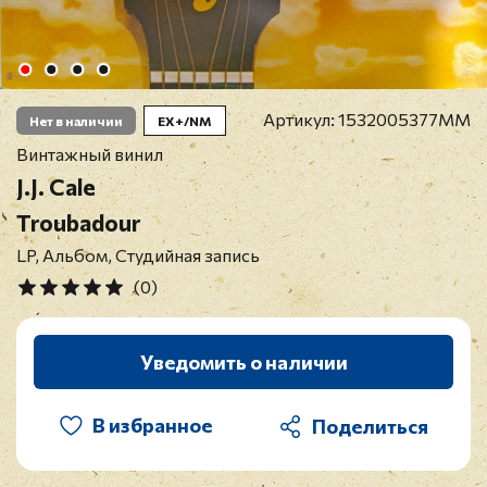
Артикул:
1532005377MM
Нет в наличии
EX+/NM
Винтажный винил
J.J. Cale
Troubadour
LP, Альбом, Студийная запись
(0)
Уведомить о наличии
В избранное