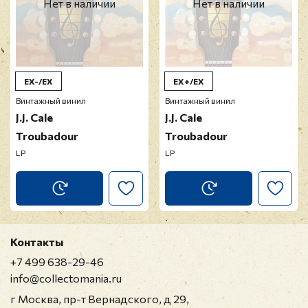
Нет в наличии
Нет в наличии
EX-/EX
EX+/EX
Винтажный винил
Винтажный винил
J.J. Cale
J.J. Cale
Troubadour
Troubadour
LP
LP
Контакты
+7 499 638-29-46
info@collectomania.ru
г Москва, пр-т Вернадского, д 29,