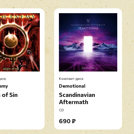
иск
Компакт-диск
emy
Demotional
of Sin
Scandinavian
Aftermath
CD
690 ₽