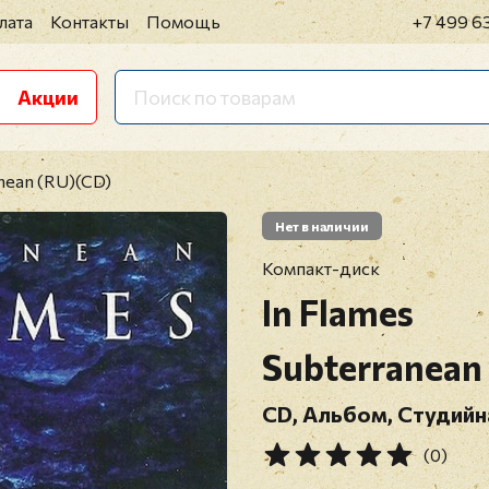
лата
Контакты
Помощь
+7 499 6
Акции
anean (RU)(CD)
Нет в наличии
Компакт-диск
In Flames
Subterranean
CD, Альбом, Студийн
(0)