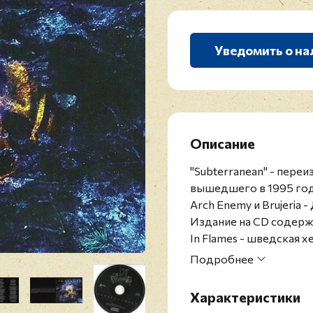
Уведомить о на
Описание
"Subterranean" - пере
вышедшего в 1995 году
Arch Enemy и Brujeria 
Издание на CD содержи
In Flames - шведская 
Йеспером Стрёмбладом 
Подробнее
полноценного состава 
музыканты, но в 1999 г
Характеристики
Flames Йеспер Стрёмбл