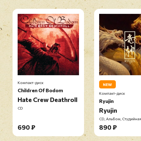
Компакт-диск
NEW
Children Of Bodom
Компакт-диск
Hate Crew Deathroll
Ryujin
CD
Ryujin
CD, Альбом, Студийная
690 ₽
890 ₽