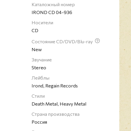
тар Iron Maiden и жесткость дэт-метала, так как
Каталожный номер
сочетания ни в одной группе. In Flames получила
IROND CD 04-936
ии Грэмми за лучшие альбомы в жанре хард-
Носители
о, группа была награждена Шведской экспортной
CD
ией Metal Hammer Golden Gods Awards в
ждународная группа" (2008).
Состояние CD/DVD/Blu-ray
New
Звучание
Stereo
Лейблы
Irond, Regain Records
Стили
Death Metal, Heavy Metal
Страна производства
Россия