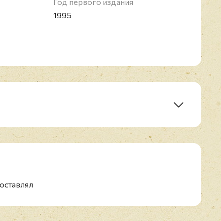
Год первого издания
1995
track)
оставлял
onus track)
(bonus track)
orgue (bonus track)