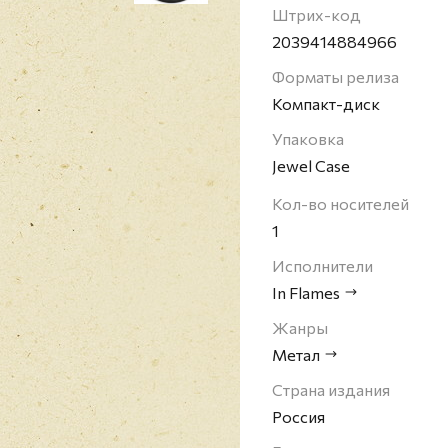
соединились мелодии ги
Штрих-код
он не встречал такого 
2039414884966
четыре шведские прем
Форматы релиза
рок/метал. Кроме тог
Компакт-диск
премией (2006) и прем
номинации "Лучшая ме
Упаковка
Jewel Case
Кол-во носителей
1
Исполнители
In Flames
Жанры
Метал
Страна издания
Россия