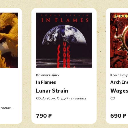
Компакт-диск
Компакт-д
In Flames
Arch En
Lunar Strain
Wages 
CD, Альбом, Студийная запись
CD
 запись
790 ₽
690 ₽