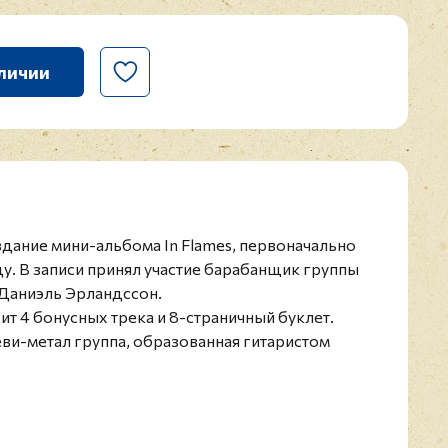
личии
издание мини-альбома In Flames, первоначально
. В записи принял участие барабанщик группы
- Даниэль Эрландссон.
т 4 бонусных трека и 8-страничный буклет.
хеви-метал группа, образованная гитаристом
в 1990 году. В первые годы у них не было
и в записи участвовали многие сессионые
оду появился стабильный состав. Основатель In
ад хотел создать музыку, в которой бы