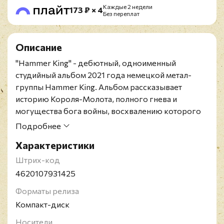
Каждые 2 недели
173 ₽ × 4
Без переплат
Описание
"Hammer King" - дебютный, одноименный
студийный альбом 2021 года немецкой метал-
группы Hammer King. Альбом рассказывает
историю Короля-Молота, полного гнева и
могущества бога войны, восхвалению которого
посвящены такие треки, как гимноподобный
Подробнее
"Baptized By The Hammer", насыщенный
Характеристики
сдвоенными бас-бочками "In The Name Of The
Hammer" и забойный "Hammerschlag".
Штрих-код
Издание содержит 20-страничный буклет.
4620107931425
Форматы релиза
Компакт-диск
Носители