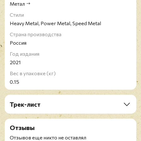
Метал
Стили
Heavy Metal, Power Metal, Speed Metal
Страна производства
Россия
Год издания
2021
Вес в упаковке (кг)
0.15
Трек-лист
1. Awaken The Thunder
2. Baptized By The Hammer
Отзывы
3. Onward To Victory
4. Hammerschlag
Отзывов еще никто не оставлял