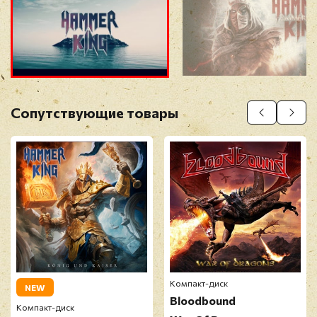
Прикрепить фото
Оставить отзыв
Сопутствующие товары
Перед публикацией отзывы проходят
модерацию
Компакт-диск
NEW
Bloodbound
Компакт-диск