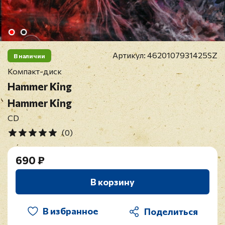
Артикул:
4620107931425SZ
В наличии
Компакт-диск
Hammer King
Hammer King
CD
(0)
690 ₽
В корзину
В избранное