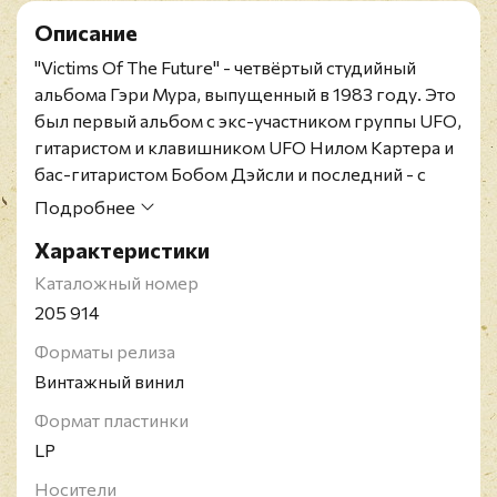
Описание
"Victims Of The Future" - четвёртый студийный
альбома Гэри Мура, выпущенный в 1983 году. Это
был первый альбом с экс-участником группы UFO,
гитаристом и клавишником UFO Нилом Картера и
бас-гитаристом Бобом Дэйсли и последний - с
бас-гитаристом Нилом Мюррей, который позже
Подробнее
вернулся в Whitesnake, и барабанщиком Яном
Характеристики
Пейсом, который вернулся в реформированный
Deep Purple в 1984 году.
Каталожный номер
Немецкое издание 1984 года
205 914
Конверт в превосходном состоянии. Винил в
Форматы релиза
состоянии, близком к идеальному.
Винтажный винил
Ирландский музыкант Гэри Мур родился в 1952 и
умер в 2011 году. Гэри Мур играл в разных жанрах:
Формат пластинки
хэви-метал, хард-рок, джаз-фьюжн, а также
LP
блюз, в развитие которого музыкант внёс
Носители
значительный вклад. После себя он оставил