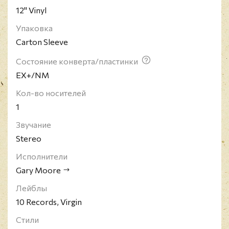
12" Vinyl
наследие из 28 студийных альбомов и 6
концертных, многие из которых отмечались в
Упаковка
чартах Британии и США.
Carton Sleeve
Состояние конверта/пластинки
EX+/NM
Кол-во носителей
1
Звучание
Stereo
Исполнители
Gary Moore
Лейблы
10 Records, Virgin
Стили