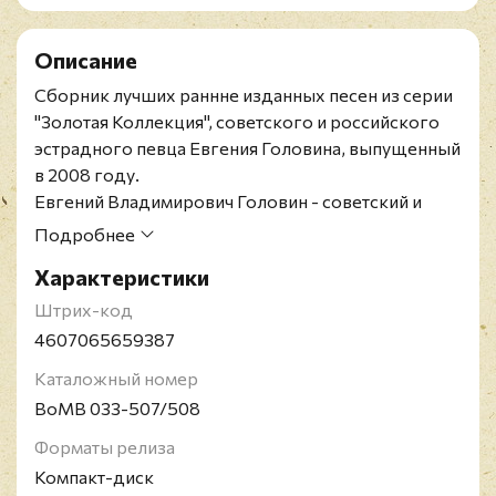
Описание
Сборник лучших раннне изданных песен из серии
"Золотая Коллекция", советского и российского
эстрадного певца Евгения Головина, выпущенный
в 2008 году.
Евгений Владимирович Головин - советский и
российский эстрадный певец, актёр. Заслуженный
Подробнее
артист России.
Характеристики
Штрих-код
4607065659387
Каталожный номер
BoMB 033-507/508
Форматы релиза
Компакт-диск