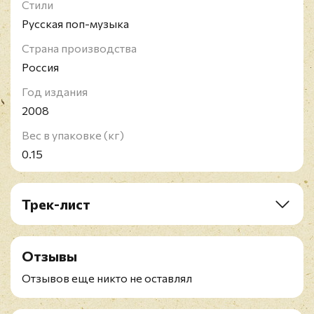
Стили
Русская поп-музыка
Страна производства
Россия
Год издания
2008
Вес в упаковке (кг)
0.15
Трек-лист
CD1:
1. Евгений Головин - Звездная Песня Неба
Отзывы
2. Евгений Головин - А Любовь Рядом Была
3. Евгений Головин - В Небе Родном
Отзывов еще никто не оставлял
4. Евгений Головин - Если Снится (If You Have A
Dream)