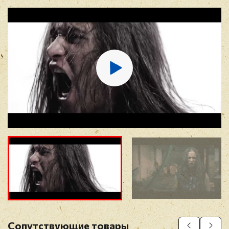
12. Feel Like This
13. Kill It
E-mail
*
Отзыв
*
Прикрепить фото
Оставить отзыв
Сопутствующие товары