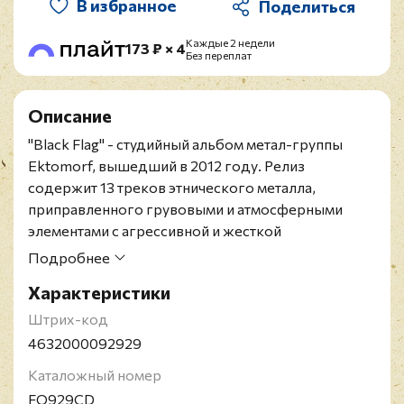
В избранное
Каждые 2 недели
173 ₽ × 4
Без переплат
Описание
"Black Flag" - студийный альбом метал-группы
Ektomorf, вышедший в 2012 году.
Релиз
содержит 13 треков этнического металла,
приправленного грувовыми и атмосферными
элементами с агрессивной и жесткой
подачей. Оформлением обложки занимался Тим
Подробнее
Экхорст (Tim Eckhorst), который ранее работал
Характеристики
для Wacken Open Air, а также оформил
предыдущий, акустический альбом
Ektomorf
.
Штрих-код
Российское повторное издание 2025 года на CD.
4632000092929
Содержит 16-страничный буклет.
Каталожный номер
Ektomorf - венгерская грув-метал группа, была
FO929CD
основана в 1994 году, братьями Золтаном (вокал,