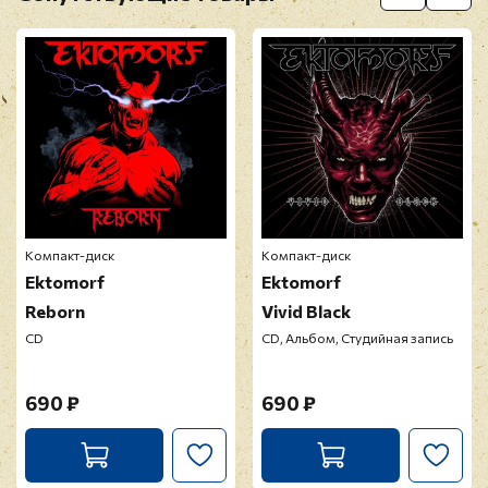
Перед публикацией отзывы проходят
модерацию
Компакт-диск
Компакт-диск
Ektomorf
Ektomorf
Reborn
Vivid Black
CD
CD, Альбом, Студийная запись
690 ₽
690 ₽