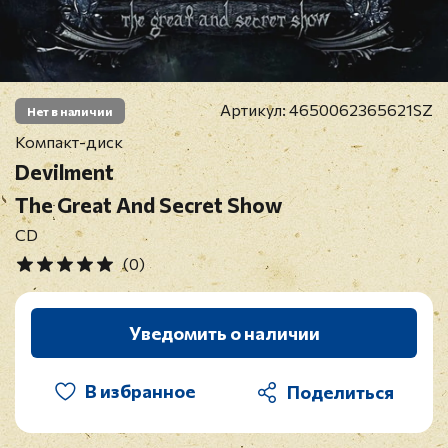
Артикул:
4650062365621SZ
Нет в наличии
Компакт-диск
Devilment
The Great And Secret Show
CD
(0)
Уведомить о наличии
В избранное