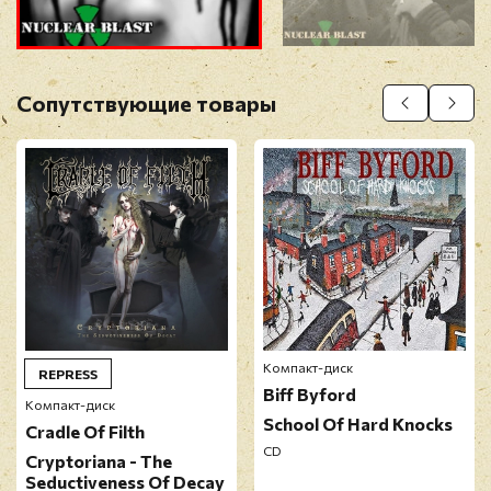
Прикрепить фото
Оставить отзыв
Сопутствующие товары
Перед публикацией отзывы проходят
модерацию
Компакт-диск
REPRESS
Biff Byford
Компакт-диск
School Of Hard Knocks
Cradle Of Filth
CD
Cryptoriana - The
Seductiveness Of Decay