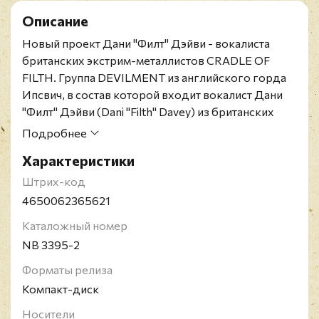
Описание
Новый проект Дани "Филт" Дэйви - вокалиста
британских экстрим-металлистов CRADLE OF
FILTH. Группа DEVILMENT из английского горда
Ипсвич, в состав которой входит вокалист Дани
"Филт" Дэйви (Dani "Filth" Davey) из британских
экстрим-металлистов CRADLE OF FILTH выпускает
Подробнее
дебютный полноформатный альбом "The Great
Характеристики
And Secret Show".
Штрих-код
4650062365621
Каталожный номер
NB 3395-2
Форматы релиза
Компакт-диск
Носители