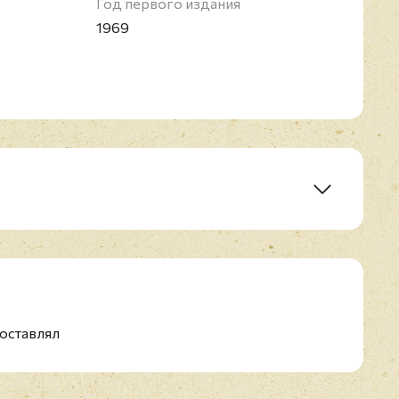
Год первого издания
1969
veryone
оставлял
e Right Time