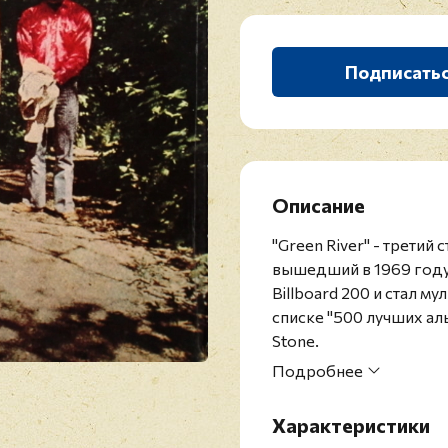
Подписать
Описание
"Green River" - третий
вышедший в 1969 году
Billboard 200 и стал м
списке "500 лучших ал
Stone.
Первое американское 
Подробнее
Конверт и винил в сос
запечатывающей плён
Характеристики
Creedence Clearwater R