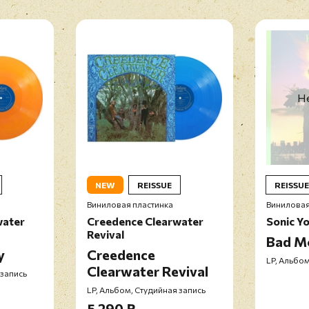
Не
NEW
REISSUE
REISSUE
Виниловая пластинка
Виниловая
water
Creedence Clearwater
Sonic Y
Revival
Bad M
y
Creedence
LP, Альбом
Clearwater Revival
 запись
LP, Альбом, Студийная запись
5 290 ₽