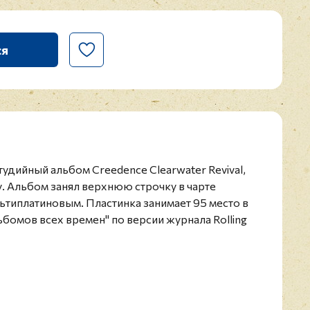
ся
 студийный альбом Creedence Clearwater Revival,
. Альбом занял верхнюю строчку в чарте
ультиплатиновым. Пластинка занимает 95 место в
ьбомов всех времен" по версии журнала Rolling
издание 1969 года.
тоянии, близком к идеальному. Конверт в
ке.
evival - американская рок-группа, образованная