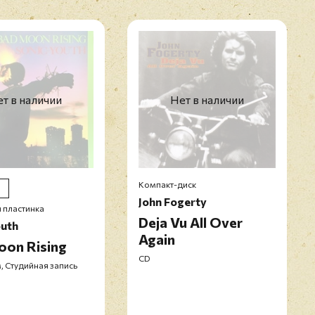
т в наличии
Нет в наличии
Компакт-диск
John Fogerty
 пластинка
Deja Vu All Over
outh
Again
oon Rising
CD
, Студийная запись