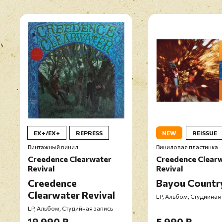
EX+/EX+
REPRESS
NEW
REISSUE
Винтажный винил
Виниловая пластинка
Creedence Clearwater
Creedence Clear
Revival
Revival
Creedence
Bayou Countr
Clearwater Revival
LP, Альбом, Студийная
LP, Альбом, Студийная запись
19 990 ₽
5 990 ₽