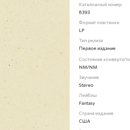
в 1967 году в Калифо
Каталожный номер
американского юга и с
8393
фолк-рок. За пять лет
Формат пластинки
Revival выпустили 7 ст
LP
которые имели успех в
были в ТОП-20 чарта Bi
Тип релиза
строчку). Сингл "Bad Mo
Первое издание
Раритетное издание!
Состояние конверта/п
NM/NM
Звучание
Stereo
Лейблы
Fantasy
Страна издания
США