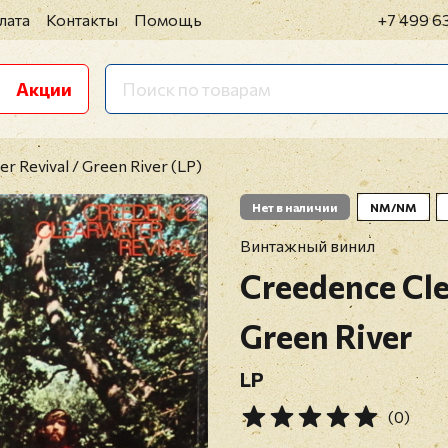
лата
Контакты
Помощь
+7 499 6
Акции
r Revival / Green River (LP)
Нет в наличии
NM/NM
Винтажный винил
Creedence Cle
Green River
LP
(0)