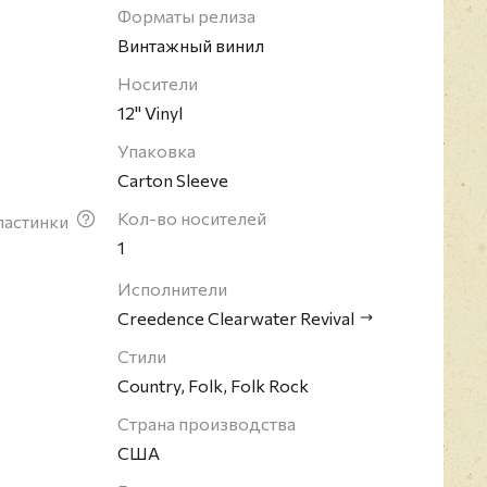
рнии. Музыканты черпали вдохновение в музыке
Форматы релиза
читаются одними из родоначальников стиля
Винтажный винил
 своего существования Creedence Clearwater
Носители
удийных альбомов (общий тираж: 120 млн. копий),
12" Vinyl
 США и в Великобритании. 14 синглов команды
llboard Hot 100 (7 поднимались на вторую
Упаковка
on Rising" возглавил чарт UK Singles Chart.
Carton Sleeve
Кол-во носителей
ластинки
1
Исполнители
Creedence Clearwater Revival
Стили
Country, Folk, Folk Rock
Страна производства
США