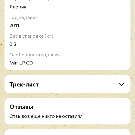
Япония
Год издания
2011
Вес в упаковке (кг)
0.3
Особенности издания
Mini LP CD
Трек-лист
CD1: City Boy
CD2: Dinner At The Ritz
Отзывы
CD3: Young Men Gone West
CD4: Book Early
Отзывов еще никто не оставлял
CD5: The Day The Earth Caught Fire