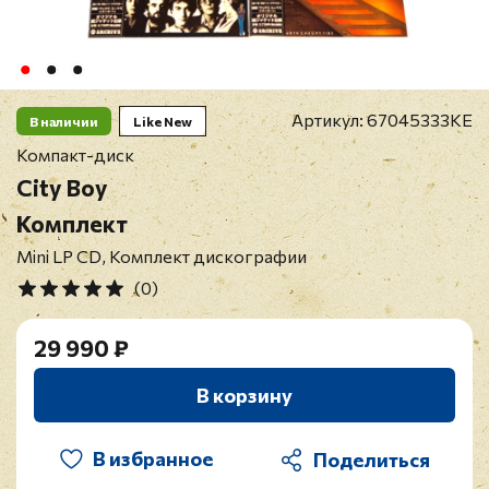
Артикул:
67045333KE
В наличии
Like New
Компакт-диск
City Boy
Комплект
Mini LP CD, Комплект дискографии
(0)
29 990 ₽
В корзину
В избранное