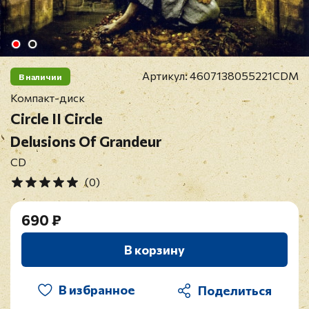
Артикул:
4607138055221CDM
В наличии
Компакт-диск
Circle II Circle
Delusions Of Grandeur
CD
(0)
690 ₽
В корзину
В избранное