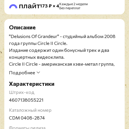
Каждые 2 недели
173 ₽ × 4
Без переплат
Описание
"Delusions Of Grandeur" - студийный альбом 2008
года группы Circle II Circle.
Издание содержит один бонусный трек и два
концертных видеоклипа.
Circle II Circle - американская хэви-метал группа,
собранная бывшим вокалистом группы Savatage
Подробнее
Захари Стивенсом и его другом Дэном
Характеристики
Кэмпбеллом в 2001 году. Исполняют музыку в
различных направлениях метала, таких, как хэви-
Штрих-код
метал, пауэр-метал и прогрессив-метал.
4607138055221
Каталожный номер
CDM 0408-2874
Форматы релиза