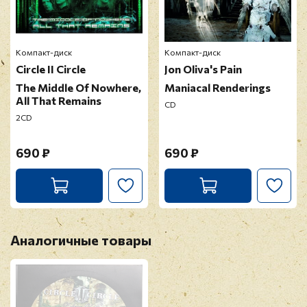
Компакт-диск
Компакт-диск
Circle II Circle
Jon Oliva's Pain
The Middle Of Nowhere,
Maniacal Renderings
All That Remains
CD
2CD
690 ₽
690 ₽
Аналогичные товары