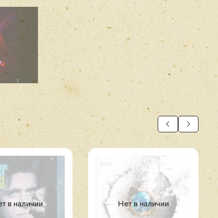
n' So Long”/“Mongonucleosis
My Life
т в наличии
Нет в наличии