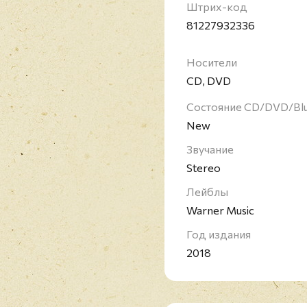
также входит 24-стра
Штрих-код
фотографиями, выбран
81227932336
Американская рок-груп
известность благодар
Носители
инструментов. Команда
CD, DVD
том числе и стабильны
группа выпустила бол
Состояние CD/DVD/Bl
сингла. Почти каждое 
New
США.
Звучание
Stereo
Лейблы
Warner Music
Год издания
2018