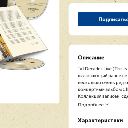
Подписать
Описание
"VI Decades Live (This 
включающий ранее не 
несколько очень редки
концертный альбом Ch
Коллекция записей, сд
полное выступление кол
Подробнее
1970 году. На DVD пок
который первоначальн
Характеристики
музыкального телевизи