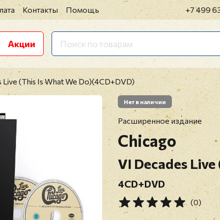
лата
Контакты
Помощь
+7 499 6
Акции
s Live (This Is What We Do)(4CD+DVD)
Нет в наличии
Расширенное издание
Chicago
VI Decades Live
4CD+DVD
(0)