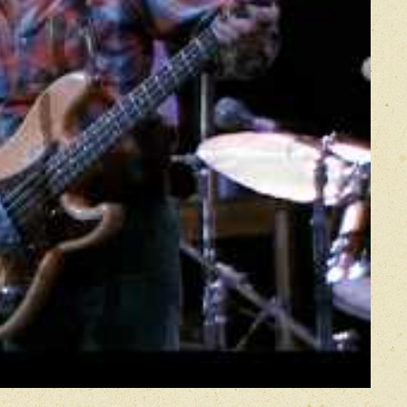
work, Live By Request, 9/5/02)
 Grand, Wilmington, DE, 5/7/14)
cember 1977)
Know What Time It Is?
uchannon
w