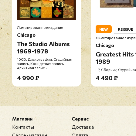
Лимитированное издание
NEW
REISSUE
Chicago
Лимитированное изда
The Studio Albums
Chicago
1969-1978
Greatest Hits
10CD, Дискография, Студийная
1989
запись, Концертная запись,
Архивная запись
LP, Сборник, Студийна
4 990 ₽
4 490 ₽
Магазин
Сервис
Контакты
Доставка
Салон-магазин
Оплата