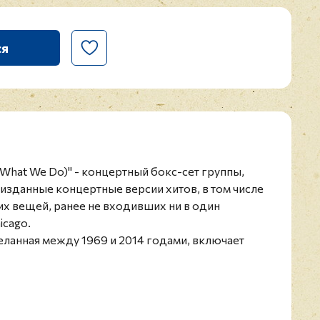
ся
Is What We Do)" - концертный бокс-сет группы,
изданные концертные версии хитов, в том числе
х вещей, ранее не входивших ни в один
icago.
еланная между 1969 и 2014 годами, включает
лектива на фестивале Isle Of Wight в Англии в
лонники группы смогут насладиться концертом,
о транслировался в эфире немецкого
онного шоу Rockpalast в 1977 году. В комплект