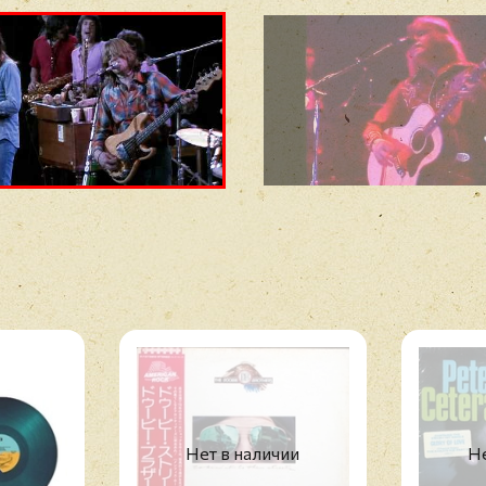
16. (I've Been) Searchi
17. 25 Or 6 To 4
18. Got To Get You Into 
19. I'm A Man
Нет в наличии
Не