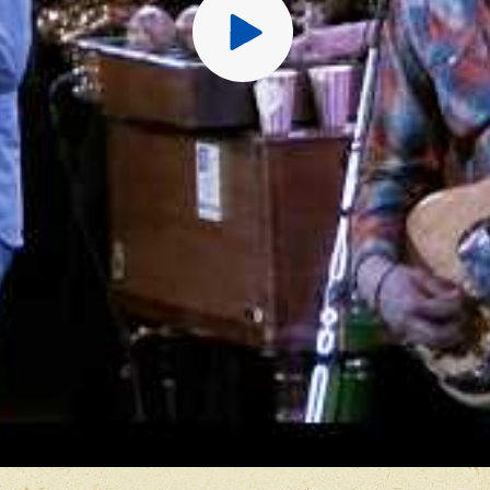
9. Look Away - A&E Net
10. America (WHYY, The
DVD: Rockpalast (2 De
1. Anyway You Want
2. Saturday In The Park
3. Skin Tight
4. Just You 'n' Me
5. Hope For Love
6. You Are On My Mind
7. Does Anybody Really 
8. Ballet For A Girl In B
9. Beginnings
10. Scrapbook
11. A Hit By Varèse
12. Call On Me
13. Takin' It On Uptown
14. If You Leave Me No
15. Once Or Twice