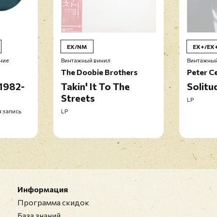
EX/NM
EX+/EX
ние
Винтажный винил
Винтажный
The Doobie Brothers
Peter C
 1982-
Takin' It To The
Solitu
Streets
LP
я запись
LP
Информация
Программа скидок
База знаний