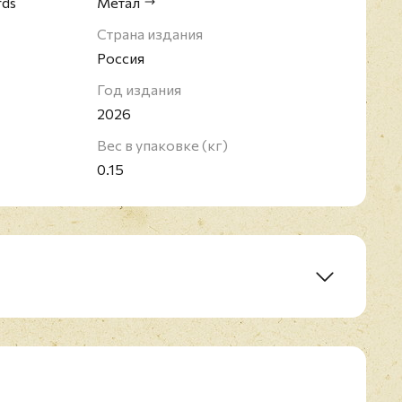
rds
Метал
Страна издания
Россия
Год издания
2026
Вес в упаковке (кг)
0.15
on
 Will Go