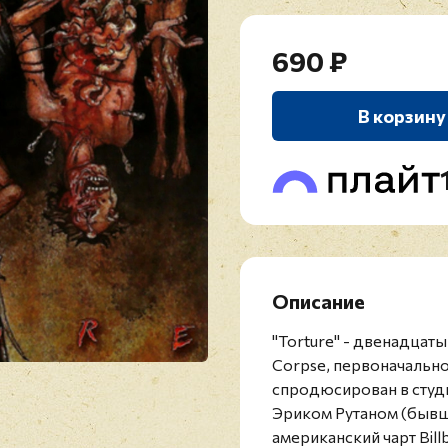
690 ₽
В корзину
Описание
"Torture" -
двенадцат
Corpse, первоначальн
спродюсирован в студии
Эриком Рутаном (бывши
американский чарт Bill