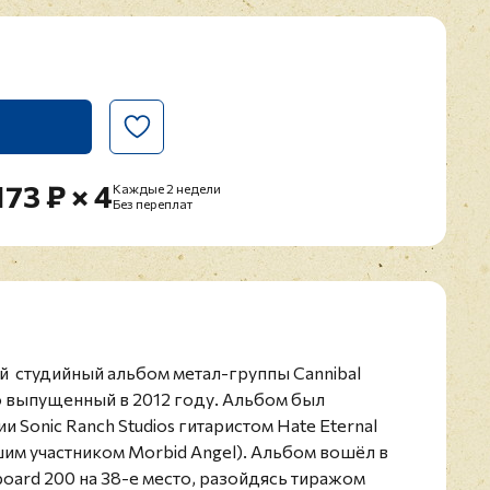
173 ₽ × 4
Каждые 2 недели
Без переплат
ый
студийный альбом метал-группы Cannibal
о выпущенный в 2012 году.
Альбом был
 Sonic Ranch Studios гитаристом Hate Eternal
м участником Morbid Angel).
Альбом вошёл в
board 200 на 38-е место, разойдясь тиражом