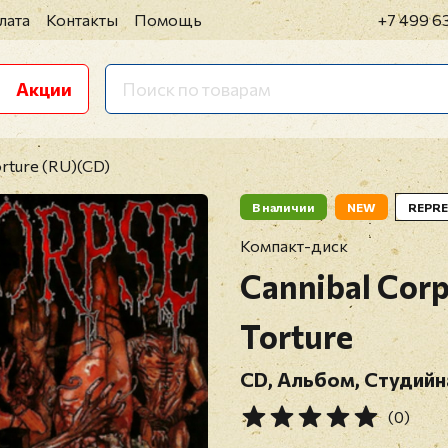
лата
Контакты
Помощь
+7 499 6
Акции
orture (RU)(CD)
В наличии
NEW
REPRE
Компакт-диск
Cannibal Cor
Torture
CD, Альбом, Студийн
(0)