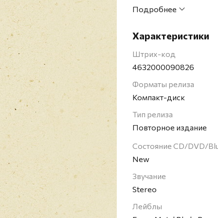
9600 экземпляров за 
Подробнее
Российское повторное 
страничный буклет.
Характеристики
Cannibal Corpse - амер
году в штате-Нью-Йор
Штрих-код
метала таких групп, как
4632000090826
Angel, Death. Содержа
Форматы релиза
ужасов о людоедах, з
Компакт-диск
Cannibal Corpse в нек
количество проданных 
Тип релиза
миллионов экземпляров
Повторное издание
коммерчески успешной 
Состояние CD/DVD/Bl
New
Звучание
Stereo
Лейблы