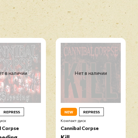
т в наличии
Нет в наличии
REPRESS
NEW
REPRESS
иск
Компакт-диск
l Corpse
Cannibal Corpse
eeding
Kill