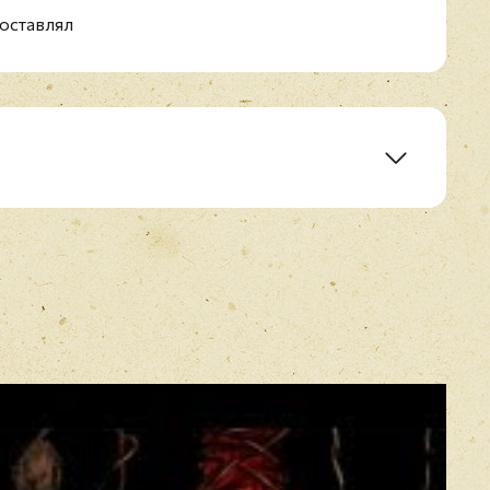
оставлял
 Killed
air
E-mail
*