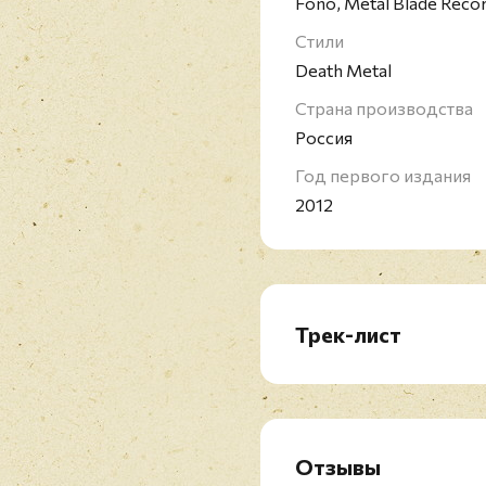
Fono, Metal Blade Reco
Стили
Death Metal
Страна производства
Россия
Год первого издания
2012
Трек-лист
01. Demented Aggressi
02. Sarcophagic Frenzy
03. Scourge of Iron
04. Encased in Concrete
Отзывы
05. As Deep As the Knife