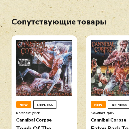
Сопутствующие товары
NEW
REPRESS
NEW
REPRESS
Компакт-диск
Компакт-диск
Cannibal Corpse
Cannibal Corpse
Tomb Of The
Eaten Back To