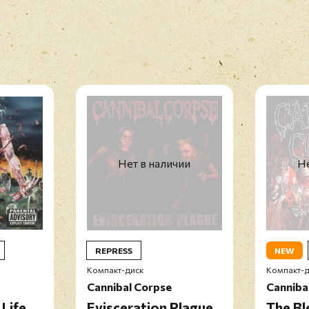
Нет в наличии
Не
REPRESS
NEW
Компакт-диск
Компакт-д
Cannibal Corpse
Canniba
 Life
Evisceration Plague
The Bl