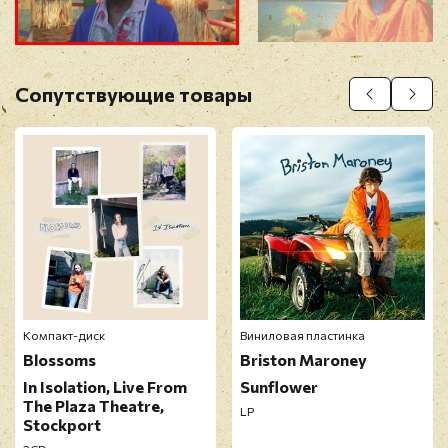
Прикрепить фото
Оставить отзыв
Сопутствующие товары
Перед публикацией отзывы проходят
модерацию
Компакт-диск
Виниловая пластинка
Blossoms
Briston Maroney
In Isolation, Live From
Sunflower
The Plaza Theatre,
LP
Stockport