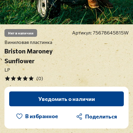
Артикул:
75678645815W
Нет в наличии
Виниловая пластинка
Briston Maroney
Sunflower
LP
(0)
Уведомить о наличии
В избранное