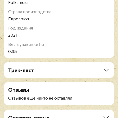
Folk, Indie
Страна производства
Евросоюз
Год издания
2021
Вес в упаковке (кг)
0.35
Трек-лист
A1. Sinkin'
A2. Bottle Rocket
Отзывы
A3. It's Still Cool If You Don't
A4. Freeway
Отзывов еще никто не оставлял
A5. Deep Sea Diver
B1. Why
B2. Rollercoaster
Оставить отзыв