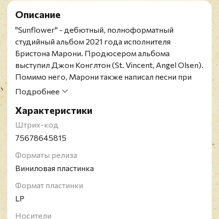
Описание
"Sunflower" - дебютный, полноформатный
студийный альбом 2021 года исполнителя
Бристона Марони. Продюсером альбома
выступил Джон Конглтон (St. Vincent, Angel Olsen).
Помимо него, Марони также написал песни при
создании Sunflower в соавторстве с Энди Халлом
Подробнее
из Manchester Orchestra и автором песен Дэном
Характеристики
Уилсоном (Леон Бриджес, Адель, The Chicks).
Релиз представлен на черном виниле.
Штрих-код
Бристон Марони - американский автор-
75678645815
исполнитель в жанре инди-фолк. Он выпустил два
Форматы релиза
мини альбома, а также сборник "Indiana" в мае 2019
Виниловая пластинка
года.
Формат пластинки
LP
Носители