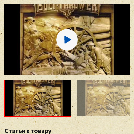
E-mail
*
Отзыв
*
Прикрепить фото
Оставить отзыв
Статьи к товару