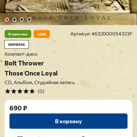
Артикул:
4632000054323F
В наличии
NEW
REPRESS
Компакт-диск
Bolt Thrower
Those Once Loyal
CD, Альбом, Студийная запись
(0)
690 ₽
В корзину