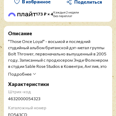
В избранное
Каждые 2 недели
173 ₽ × 4
Без переплат
Описание
"Those Once Loyal" -
восьмой и последний
студийный альбом британской дэт-метал группы
Bolt Thrower
, первоначально выпущенный в 2005
году.
Записанный с продюсером Энди Фолкнером
в студии Sable Rose Studios в Ковентри, Англия, это
был первый альбом Bolt Thrower после
Подробнее
"Mercenary" (1998), в записи которого принял
Характеристики
участие вокалист Карл Уиллеттс, вернувшийся в
группу в ноябре 2004 года.
Штрих-код
Российское повторное издание 2026 года на CD.
4632000054323
Содержит 16-страничный буклет.
Каталожный номер
Bolt Thrower - британская дэт-метал группа из
FO543CD
Ковентри, Англия. Они образовались в 1986 году