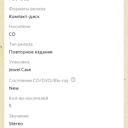
и выпустили свой первый альбом на лейбле Vinyl
Форматы релиза
Solution в 1988 году. Затем группа перешла на
Компакт-диск
новый лейбл Earache Records, вскоре став одной
Носители
из самых продаваемых групп на этом лейбле. Их
CD
последним лейблом был Metal Blade Records.
Группа меняла состав и гастролировала по Европе,
Тип релиза
США и Австралии.
Повторное издание
Упаковка
Jewel Case
Состояние CD/DVD/Blu-ray
New
Кол-во носителей
1
Звучание
Stereo