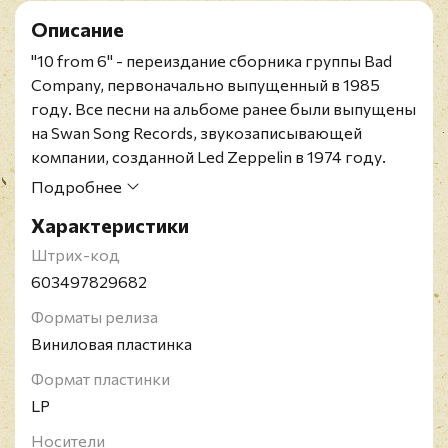
Описание
"10 from 6" - переиздание сборника группы Bad
Company, первоначально выпущенный в 1985
году. Все песни на альбоме ранее были выпущены
на Swan Song Records, звукозаписывающей
компании, созданной Led Zeppelin в 1974 году.
Название относится к 10 песням альбома, взятым
Подробнее
из шести альбомов, которые Bad Company
Характеристики
записали к тому времени. Релиз включает такие
хиты, как "Can’t Get Enough", "Feel Like Makin’ Love",
Штрих-код
"Rock ‘n’ Roll Fantasy" и "Shooting Star".
603497829682
Издание представлено на черном виниле.
Форматы релиза
Bad Company - английская рок-группа,
Виниловая пластинка
образованная в 1973 году в Олбери, певцом
Полом Роджерсом, гитаристом Миком Ральфсом,
Формат пластинки
барабанщиком Саймоном Кирком, а затем и
LP
басистом Бозом Барреллом. Питер Грант, который
Носители
руководил рок-группой Led Zeppelin, также