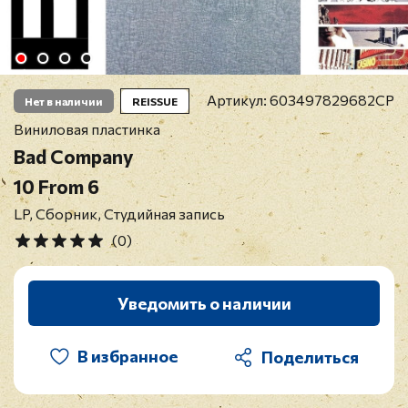
Артикул:
603497829682CP
Нет в наличии
REISSUE
Виниловая пластинка
Bad Company
10 From 6
LP, Сборник, Студийная запись
(0)
Уведомить о наличии
В избранное