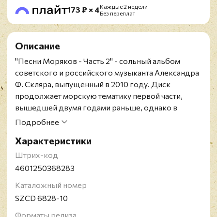
Каждые 2 недели
173 ₽ × 4
Без переплат
Описание
"Песни Моряков - Часть 2" - сольный альбом
советского и российского музыканта Александра
Ф. Скляра, выпущенный в 2010 году. Диск
продолжает морскую тематику первой части,
вышедшей двумя годами раньше, однако в
отношении общей стилистики уходит от рок-
Подробнее
звучания больше в сторону шансона.
Характеристики
Издание на CD в упаковке диджипак. Содержит
постер и один бонусный трек.
Штрих-код
Александр Феликсович Скляр - советский и
4601250368283
российский музыкант, автор песен,
Каталожный номер
радиоведущий, актёр, детский писатель.
SZCD 6828-10
Создатель и лидер группы Ва-БанкЪ,
Заслуженный артист Российской Федерации
Форматы релиза