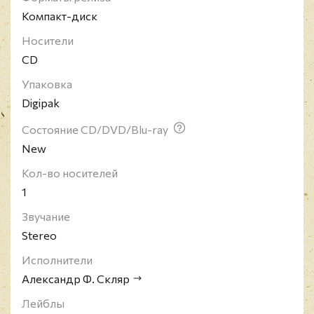
(2015). Организатор и вдохновитель фестиваля
Компакт-диск
альтернативной музыки "Учитесь плавать".
Носители
CD
Упаковка
Digipak
Состояние CD/DVD/Blu-ray
New
Кол-во носителей
1
Звучание
Stereo
Исполнители
Александр Ф. Скляр
Лейблы