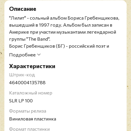
Описание
"Лилит" - сольный альбом Бориса Гребенщикова,
вышедший в 1997 году. Альбом был записан в
Америке при участии музыкантами легендарной
группы "The Band".
Борис Гребенщиков (БГ) - российский поэт и
музыкант, композитор, певец и гитарист рок-
Подробнее
группы "Аквариум", один из "отцов-основателей"
Характеристики
русской рок-музыки.
Настоящий материал (информация) произведён
Штрих-код
иностранным агентом Гребенщиковым Борисом
4640004135788
Борисовичем
Каталожный номер
SLR LP 100
Форматы релиза
Виниловая пластинка
Формат пластинки