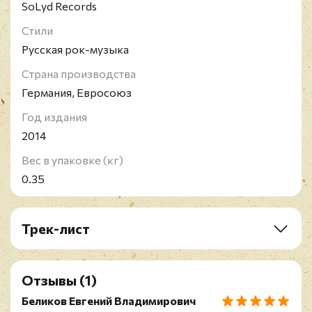
SoLyd Records
Стили
Русская рок-музыка
Страна производства
Германия, Евросоюз
Год издания
2014
Вес в упаковке (кг)
0.35
Трек-лист
А1. Если Бы Не Ты
А2. Из Калинина В Тверь
Отзывы
(1)
А3. Дарья Дарья
А4. Болота Невы
Беликов Евгений Владимирович