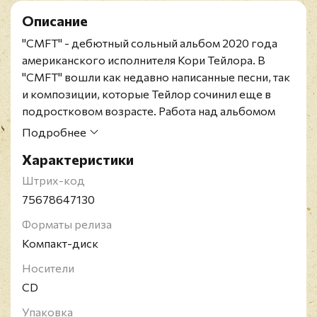
Описание
"CMFT" - дебютный сольный альбом 2020 года
американского исполнителя Кори Тейлора. В
"CMFT" вошли как недавно написанные песни, так
и композиции, которые Тейлор сочинил еще в
подростковом возрасте. Работа над альбомом
проходила в Лас-Вегасе; продюсером записи
Подробнее
выступил Джей Растон, а в группу Кори Тейлора
Характеристики
вошли гитаристы Кристиан Мартуччи и Зак Трон,
басист Джейсон Кристофер и барабанщик Дастин
Штрих-код
Роберт.
75678647130
Лимитированное издание с автографом Кори
Форматы релиза
Тейлора.
Компакт-диск
Кори Тодд Тейлор - американский певец, более
известный как фронтмен и вокалист групп Slipknot
Носители
и Stone Sour. Кори Тейлор начинал свою
CD
музыкальную карьеру с основания группы Stone
Упаковка
Sour, которая на данный момент выпустила шесть