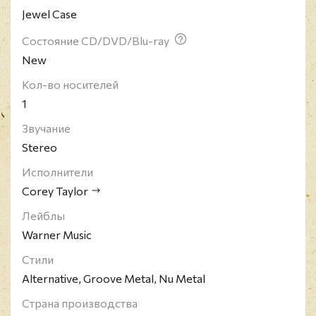
Jewel Case
студийных альбомов. В 1997 году присоединился
к Slipknot в качестве вокалиста, с которым и было
Состояние CD/DVD/Blu-ray
выпущено шесть студийных альбомов. Также он
New
сотрудничал с такими исполнителями, как Junk
Beer Kidnap Band, Apocalyptica, Anthrax, Staind,
Кол-во носителей
Soulfly, Korn и многими другими.
1
Звучание
Stereo
Исполнители
Corey Taylor
Лейблы
Warner Music
Стили
Alternative, Groove Metal, Nu Metal
Страна производства