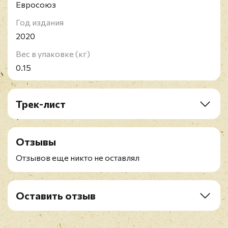
Евросоюз
Год издания
2020
Вес в упаковке (кг)
0.15
Трек-лист
1. HWY 666
2. Black Eyes Blue
Отзывы
3. Samantha’s Gone
4. Meine Lux
Отзывов еще никто не оставлял
5. Halfway Down
6. Silverfish
7. Kansas
Оставить отзыв
8. Culture Head
Рейтинг
*
9. Everybody Dies On My Birthday
10. The Maria Fire