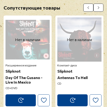
Оставить отзыв
Сопутствующие товары
Перед публикацией отзывы проходят
модерацию
Нет в наличии
Нет в наличии
Расширенное издание
Компакт-диск
Slipknot
Slipknot
Day Of The Gusano -
Antennas To Hell
Live In Mexico
CD
CD+DVD