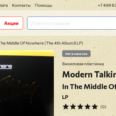
лата
Контакты
Помощь
+7 499 6
Акции
 The Middle Of Nowhere (The 4th Album)(LP)
Нет в наличии
Виниловая пластинка
Modern Talki
In The Middle O
LP
(0)