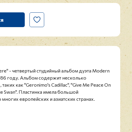
ся
here" - четвертый студийный альбом дуэта Modern
986 году. Альбом содержит несколько
аких как "Geronimo's Cadillac", "Give Me Peace On
hite Swan". Пластинка имела большой
 многих европейских и азиатских странах.
 на чёрном 180-гр виниле.
цкий музыкальный дуэт, существовавший с 1984
ший танцевальную музыку в стиле евродиско,
 состав группы входили Томас Андерс (ведущий