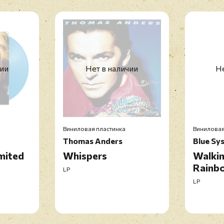
чии
Нет в наличии
Не
Виниловая пластинка
Виниловая
Thomas Anders
Blue Sy
mited
Whispers
Walki
Rainb
LP
LP