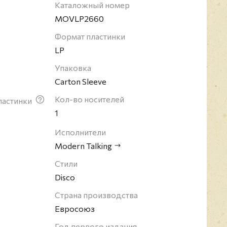
гитара, бэк-вокал, написание песен,
Каталожный номер
яется одним из наиболее успешных коллективов
MOVLP2660
рной музыки и самым успешным из числа
Формат пластинки
 записи группы по всему миру были проданы
LP
ллионов экземпляров (по состоянию на 2003
Упаковка
Carton Sleeve
Кол-во носителей
ластинки
1
Исполнители
Modern Talking
Стили
Disco
Страна производства
Евросоюз
Год первого издания