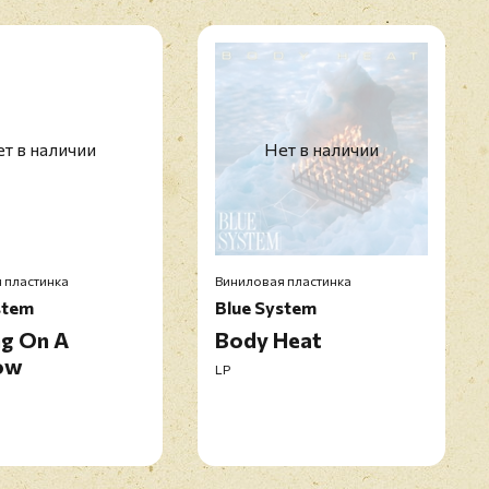
т в наличии
Нет в наличии
 пластинка
Виниловая пластинка
stem
Blue System
ng On A
Body Heat
ow
LP