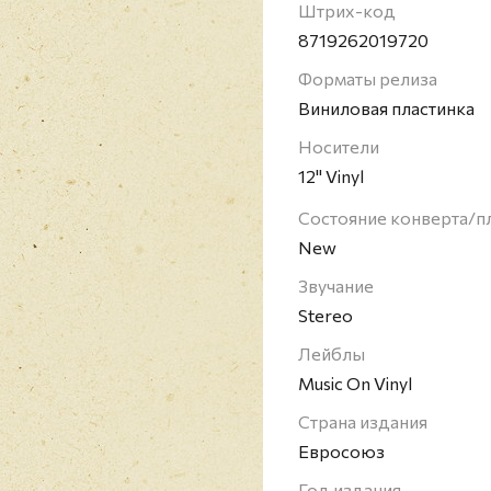
вокал) и Дитер Болен (
Штрих-код
продюсирование). Явл
8719262019720
за всю историю популя
Форматы релиза
созданных в Германии:
Виниловая пластинка
тиражом более 120 ми
год).
Носители
12" Vinyl
Состояние конверта/п
New
Звучание
Stereo
Лейблы
Music On Vinyl
Страна издания
Евросоюз
Год издания