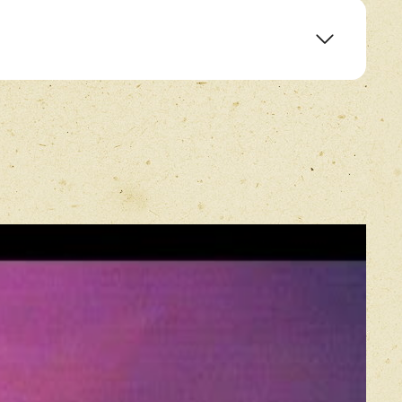
ht
E-mail
*
Прикрепить фото