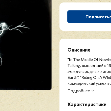
Подписать
Описание
"In The Middle Of Now
Talking, вышедший в 1
международных хитов, т
Earth", "Riding On A W
коммерческий успех во
Переиздание 2021 года
Подробнее
Modern Talking - неме
по 2003 год, исполняв
Характеристики
европоп и евродэнс. В