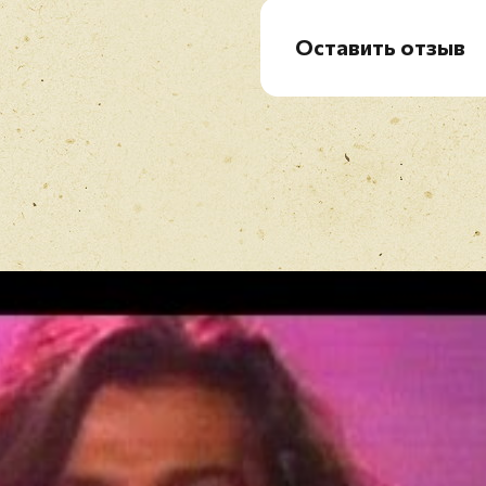
B5. Princess Of The Nig
Оставить отзыв
Рейтинг
*
Имя
*
Отзыв
*