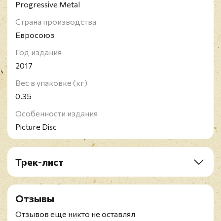
Progressive Metal
Страна производства
Евросоюз
Год издания
2017
Вес в упаковке (кг)
0.35
Особенности издания
Picture Disc
Трек-лист
A1. Oblivion
A2. Divinations
Отзывы
A3. Quintessence
A4. The Czar: Usurper/Escape/Martyr/Spiral
Отзывов еще никто не оставлял