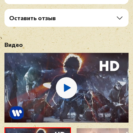
B1. Ghost Of Karelia
B2. Crack The Skye
B3. The Last Baron
Оставить отзыв
Рейтинг
*
Видео
Имя
*
E-mail
*
Отзыв
*