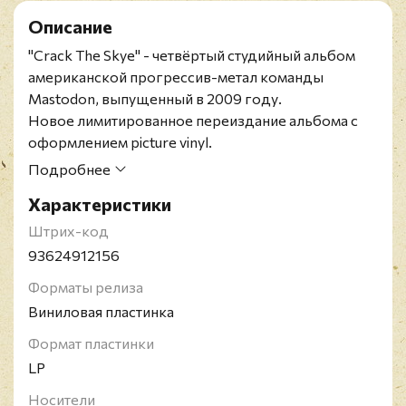
Описание
"Crack The Skye" - четвёртый студийный альбом
американской прогрессив-метал команды
Mastodon, выпущенный в 2009 году.
Новое лимитированное переиздание альбома с
оформлением picture vinyl.
Американская метал-группа Mastodon была
Подробнее
основана в 1999 году. В своём раннем творчестве
Характеристики
коллектив играл прогрессив-сладж-метал, хотя
позже пришёл к прогрессив-металу. Наряду с
Штрих-код
Lamb Of God, Mastodon считается лидером "новой
93624912156
американской волны хэви-метала".
Форматы релиза
Виниловая пластинка
Формат пластинки
LP
Носители