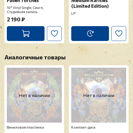
Fallen Torches
Medium Rarities
(Limited Edition)
10" Vinyl Single, Сингл,
Студийная запись
LP
2 190 ₽
Аналогичные товары
Нет в наличии
Нет в наличии
Виниловая пластинка
Компакт-диск