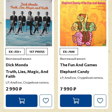
модерацию
EX-/EX+
1ST PRESS
EX-/NM
Винтажный винил
Винтажный винил
Dick Monda
The Fun And Games
Truth, Lies, Magic, And
Elephant Candy
Faith
LP, Альбом, Студийная запись
LP, Альбом, Студийная запись
2 990 ₽
7 990 ₽