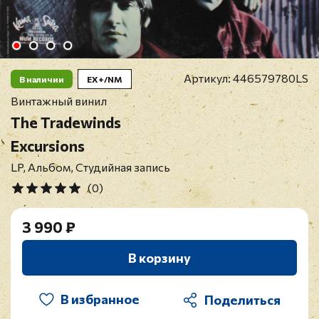
Артикул:
446579780LS
В наличии
EX+/NM
Винтажный винил
The Tradewinds
Excursions
LP, Альбом, Студийная запись
(0)
3 990 ₽
В корзину
В избранное