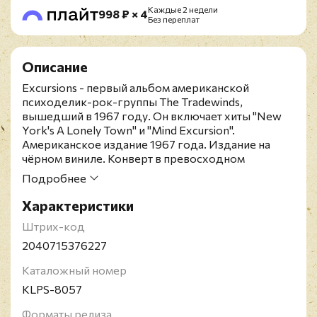
Каждые 2 недели
998 ₽ × 4
Без переплат
Описание
Excursions - первый альбом американской
психоделик-рок-группы The Tradewinds,
вышедший в 1967 году. Он включает хиты "New
York's A Lonely Town" и "Mind Excursion".
Американское издание 1967 года. Издание на
чёрном виниле. Конверт в превосходном
состоянии. Винил в состоянии, близком к
Подробнее
идеальному. У конверта есть прокол в левом
нижнем углу. The Tradewinds - американская поп-
Характеристики
группа, образованная в Провиденсе, штат Род-
Штрих-код
Айленд. Группу основали музыкальные
продюсеры и авторы песен Питер Андерс и Вини
2040715376227
Понча, которые ранее выпустили хитовый сингл
Каталожный номер
под названием "The Videls" и песню "Mr. Lonely",
занявшую 73-ю строчку в американском чарте
KLPS-8057
Billboard Hot 100 в 1960 году.
Форматы релиза