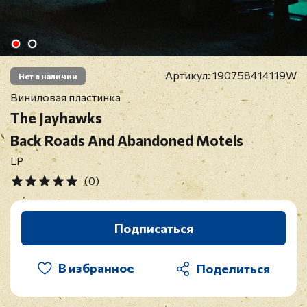
Артикул:
190758414119W
Нет в наличии
Виниловая пластинка
The Jayhawks
Back Roads And Abandoned Motels
LP
(0)
Подписаться
В избранное