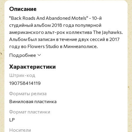
Описание
"Back Roads And Abandoned Motels" - 10-й
студийный альбом 2018 года популярной
американского альт-рок коллектива The Jayhawks.
Альбом был записан в течение двух сессий в 2017
году во Flowers Studio в Миннеаполисе.
Продюсерами выступили Гари Лорис, Джон
Подробнее
Джексон и Эд Акерсон.
Характеристики
Одиннадцать композиций альбома включают
девять, которые были написаны лидером
Штрих-код
коллектива Гари Лорисом совместно с такими
190758414119
известными музыкантами как группа Dixie Chicks,
Форматы релиза
Джейкоб Дилан, Эмерсон Харт (из группы Tonic),
Виниловая пластинка
Ари Хест, Кристин Скотт Томас, Керри Родригес и
другими. Первый альбом The Jayhawks,
Формат пластинки
записанный для Legacy Recordings, демонстрирует
LP
также две абсолютно новые песни, написанные
Носители
исключительно Гари Лорисом.