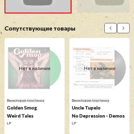
Прикрепить фото
Оставить отзыв
Сопутствующие товары
Перед публикацией отзывы проходят
модерацию
Нет в наличии
Нет в наличии
Виниловая пластинка
Виниловая пластинка
Golden Smog
Uncle Tupelo
Weird Tales
No Depression - Demos
LP
LP