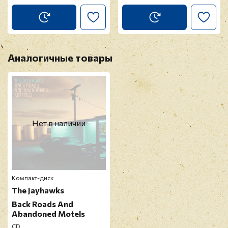
Аналогичные товары
Нет в наличии
Компакт-диск
The Jayhawks
Back Roads And
Abandoned Motels
CD