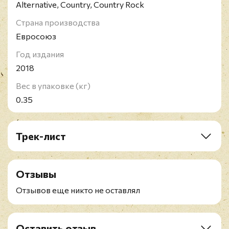
Alternative, Country, Country Rock
Страна производства
Евросоюз
Год издания
2018
Вес в упаковке (кг)
0.35
Трек-лист
A1. Come Cryin' To Me
A2. Everybody Knows
Отзывы
A3. Gonna Be A Darkness
A4. Bitter End
Отзывов еще никто не оставлял
A5. Backwards Women
A6. Long Time Ago
B1. Need You Tonight
Оставить отзыв