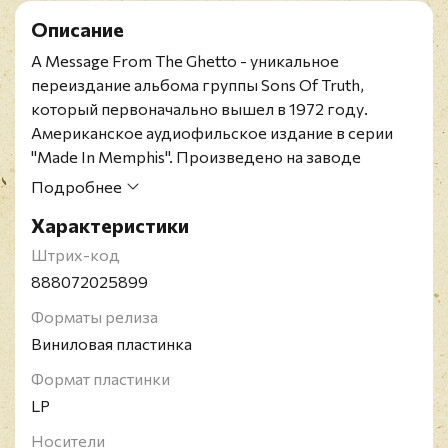
Описание
A Message From The Ghetto - уникальное
переиздание альбома группы Sons Of Truth,
который первоначально вышел в 1972 году.
Американское аудиофильское издание в серии
"Made In Memphis". Произведено на заводе
компании Memphis Record Pressings.
Подробнее
Sons Of Truth - группа, исполняющая музыку в
Характеристики
стиле фанк-джаз-соул, в текстах песен затронуты
религиозные темы.
Штрих-код
888072025899
Форматы релиза
Виниловая пластинка
Формат пластинки
LP
Носители