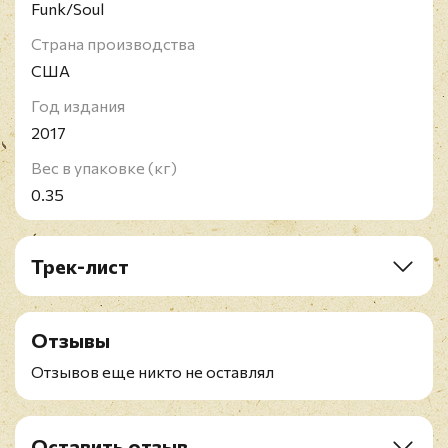
Funk/Soul
Страна производства
США
Год издания
2017
Вес в упаковке (кг)
0.35
Трек-лист
A1. Son Of The Deacon
A2. I Feel Good
Отзывы
A3. Close To Him
A4. The Ghetto
Отзывов еще никто не оставлял
A5. Give It Up
A6. It's You (You're The One)
B1. Call On Him
Оставить отзыв