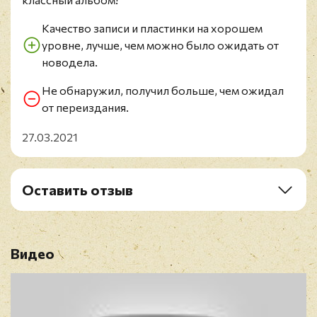
B3. The Loop
B4. Walkin' Wounded
Качество записи и пластинки на хорошем
B5. Slumming Angel
уровне, лучше, чем можно было ожидать от
новодела.
Не обнаружил, получил больше, чем ожидал
от переиздания.
27.03.2021
Оставить отзыв
Рейтинг
*
Видео
Имя
*