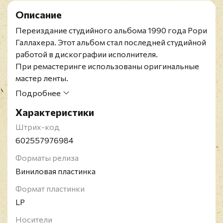
Описание
Переиздание студийного альбома 1990 года Рори
Галлахера. Этот альбом стал последней студийной
работой в дискографии исполнителя.
При ремастеринге использованы оригинальные
мастер ленты.
Ирландский блюз-рок гитарист Рори Галлахер
Подробнее
родился в 1948 году, умер в 1995. Наибольшую
Характеристики
популярность приобрел в конце 60-х годов,
когда выступал с группой Taste, позже начал
Штрих-код
сольную карьеру. В мире продано порядка 30
602557976984
миллионов копий альбомов Галлахера.
Форматы релиза
Британским журналом "Classic Rock" Галлахер
Виниловая пластинка
включен в список величайших гитаристов всех
времен.
Формат пластинки
LP
Носители