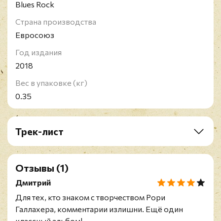
Blues Rock
Страна производства
Евросоюз
Год издания
2018
Вес в упаковке (кг)
0.35
Трек-лист
A1. Kid Gloves
A2. The King Of Zydeco (To: Clifton Chenier)
Отзывы
(1)
A3. Middle Name
A4. Alexis
Дмитрий
A5. Empire State Express
Для тех, кто знаком с творчеством Рори
B1. Ghost Blues
Галлахера, комментарии излишни. Ещё один
B2. Heaven's Gate
классный альбом!